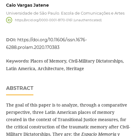
Caio Vargas Jatene
Universidade de São Paulo. Escola de Comunicações e Artes
https://orcid.org/0000-0001-8170-0161 (unauthenticated)
DOI:
https://doi.org/10.11606/issn.1676-
6288.prolam.2020.170383
Places of Memory, Civil-Military Dictatorships,
Keywords:
Latin America, Architecture, Heritage
ABSTRACT
The goal of this paper is to analyze, through a comparative
perspective, three Latin American places of memory
created in the context of Transitional Justice measures, for
the critical construction of the traumatic memory after Civil-
Military Dictatorships. They are: the
Espacio Memoria y