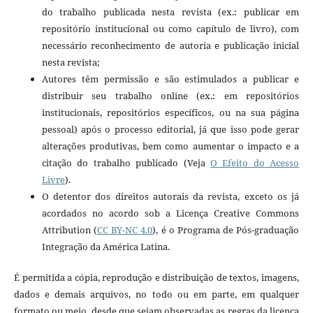
do trabalho publicada nesta revista (ex.: publicar em
repositório institucional ou como capítulo de livro), com
necessário reconhecimento de autoria e publicação inicial
nesta revista;
Autores têm permissão e são estimulados a publicar e
distribuir seu trabalho online (ex.: em repositórios
institucionais, repositórios específicos, ou na sua página
pessoal) após o processo editorial, já que isso pode gerar
alterações produtivas, bem como aumentar o impacto e a
citação do trabalho publicado (Veja
O Efeito do Acesso
Livre
).
O detentor dos direitos autorais da revista, exceto os já
acordados no acordo sob a Licença Creative Commons
Attribution (
CC BY-NC 4.0
)
, é o Programa de Pós-graduação
Integração da América Latina.
É permitida a cópia, reprodução e distribuição de textos, imagens,
dados e demais arquivos, no todo ou em parte, em qualquer
formato ou meio, desde que sejam observadas as regras da licença