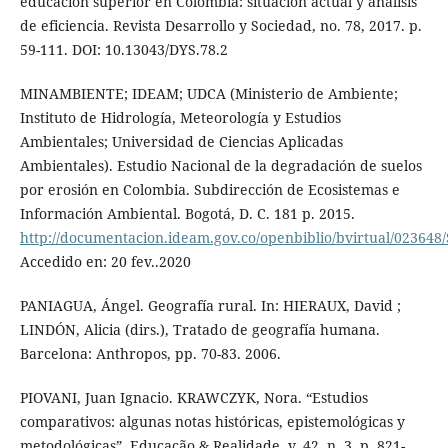
educación superior en Colombia: situación actual y análisis
de eficiencia. Revista Desarrollo y Sociedad, no. 78, 2017. p.
59-111. DOI: 10.13043/DYS.78.2
MINAMBIENTE; IDEAM; UDCA (Ministerio de Ambiente;
Instituto de Hidrología, Meteorología y Estudios
Ambientales; Universidad de Ciencias Aplicadas
Ambientales). Estudio Nacional de la degradación de suelos
por erosión en Colombia. Subdirección de Ecosistemas e
Información Ambiental. Bogotá, D. C. 181 p. 2015.
http://documentacion.ideam.gov.co/openbiblio/bvirtual/023648/S
Accedido en: 20 fev..2020
PANIAGUA, Ángel. Geografía rural. In: HIERAUX, David ;
LINDÓN, Alicia (dirs.), Tratado de geografía humana.
Barcelona: Anthropos, pp. 70-83. 2006.
PIOVANI, Juan Ignacio. KRAWCZYK, Nora. “Estudios
comparativos: algunas notas históricas, epistemológicas y
metodológicas”. Educação & Realidade, v. 42, n. 3, p. 821-