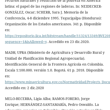
recursos naturales y reducción de la pobreza en América
latina: el papel de las regiones de laderas. In: NEIDECKER-
GONZÁLEZ, Oscar; SCHERR, Sara J. Memoria de la
Conferencia, 4-8 diciembre 1995. Tegucigalpa (Honduras):
Organización de los Estados americanos. 341 p. Disponible
en:
https://repositorio.iica.int/bitstream/handle/11324/13349/BVE2
sequence=1&isAllowed=y
. Accedido en 23 dic.2020.
MADR; UPRA (Ministerio de Agricultura y Desarrollo Rural y
Unidad de Planificación Regional Agropecuaria).
Identificación General de la Frontera Agrícola en Colombia.
Escala 1:100.000. versión 1.0. Bogotá. 61 p. 2018. Disponible
en:
https://www.minagricultura.gov.co/Normatividad/Projec
Accedido en: 2 dic.2020
MELO-BECERRA, Ligia Alba; RAMOS-FORERO, Jorge
Enrique; HERNÁNDEZ-SANTAMARÍA, Pedro Oswaldo. La