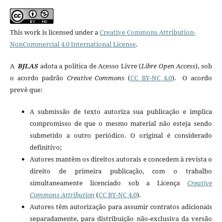
This work is licensed under a
Creative Commons Attribution-
NonCommercial 4.0 International License
.
A
BJLAS
adota a política de Acesso Livre (
Libre Open Access
), sob
o acordo padrão
Creative Commons
(
CC BY-NC 4.0
). O acordo
prevê que:
A submissão de texto autoriza sua publicação e implica
compromisso de que o mesmo material não esteja sendo
submetido a outro periódico. O original é considerado
definitivo;
Autores mantêm os direitos autorais e concedem à revista o
direito de primeira publicação, com o trabalho
simultaneamente licenciado sob a Licença
Creative
Commons Attribution
(
CC BY-NC 4.0
).
Autores têm autorização para assumir contratos adicionais
separadamente, para distribuição não-exclusiva da versão