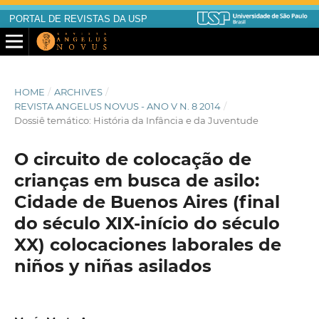
PORTAL DE REVISTAS DA USP
HOME
/
ARCHIVES
/
REVISTA ANGELUS NOVUS - ANO V N. 8 2014
/
Dossiê temático: História da Infância e da Juventude
O circuito de colocação de
crianças em busca de asilo:
Cidade de Buenos Aires (final
do século XIX-início do século
XX) colocaciones laborales de
niños y niñas asilados