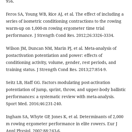
956.
Feros SA, Young WB, Rice AJ, et al. The effect of including a
series of isometric conditioning contractions to the rowing
warm-up on 1,000-m rowing ergometer time trial
performance. J Strength Cond Res. 2012;26:3326‐3334.
Wilson JM, Duncan NM, Marin PJ, et al. Meta-analysis of
postactivation potentiation and power: effects of
conditioning activity, volume, gender, rest periods, and
training status. J Strength Cond Res. 2013;27:854-9.
Seitz LB, Haff GG. Factors modulating post-activation
potentiation of jump, sprint, throw, and upper-body ballistic
performances: a systematic review with meta-analysis.
Sport Med. 2016;46:231-240.
Ingham SA, Whyte GP, Jones K, et al. Determinants of 2,000
m rowing ergometer performance in elite rowers. Eur J
Appl Physiol. 2002;88:243-6.