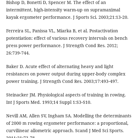
Bishop D, Bonetti D, Spencer M. The effect of an
intermittent, high-intensity warm-up on supramaximal
kayak ergometer performance. J Sports Sci. 2003;21:13‐20.
Ferreira SL, Panissa VL, Miarka B, et al. Postactivation
potentiation: effect of various recovery intervals on bench
press power performance. J Strength Cond Res. 2012;
26:739‐744.
Baker D. Acute effect of alternating heavy and light
resistances on power output during upper-body complex
power training. J Strength Cond Res. 2003;17:493‐497.
Steinacker JM. Physiological aspects of training in rowing.
Int J Sports Med. 1993;14 Suppl 1:S3‐S10.
Nevill AM, Allen SV, Ingham SA. Modelling the determinants
of 2000 m rowing ergometer performance: a proportional,
curvilinear allometric approach. Scand J Med Sci Sports.
2011;21:73‐78.