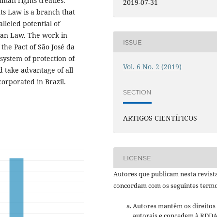
man rights treaties.
2019-07-31
s Law is a branch that
lleled potential of
lian Law. The work in
ISSUE
 the Pact of São José da
 system of protection of
Vol. 6 No. 2 (2019)
 take advantage of all
corporated in Brazil.
SECTION
ARTIGOS CIENTÍFICOS
LICENSE
Autores que publicam nesta revist
concordam com os seguintes term
Autores mantêm os direitos
autorais e concedem à RDDA