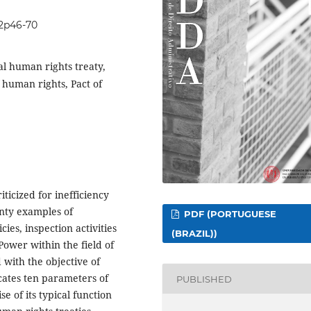
i2p46-70
al human rights treaty,
 human rights, Pact of
iticized for inefficiency
enty examples of
PDF (PORTUGUESE
cies, inspection activities
(BRAZIL))
 Power within the field of
 with the objective of
icates ten parameters of
PUBLISHED
e of its typical function