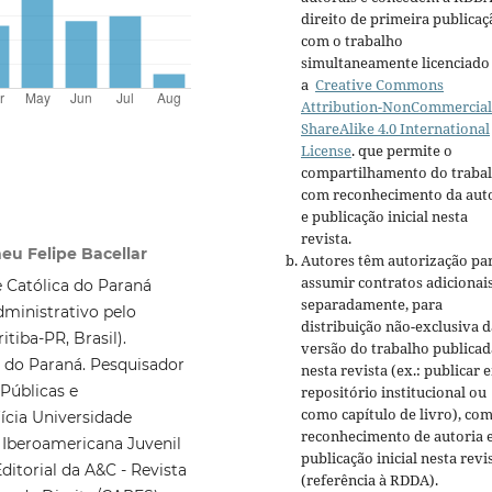
direito de primeira publicaç
com o trabalho
simultaneamente licenciado
a
Creative Commons
Attribution-NonCommercial
ShareAlike 4.0 International
License
. que permite o
compartilhamento do traba
com reconhecimento da aut
e publicação inicial nesta
revista.
meu Felipe Bacellar
Autores têm autorização pa
assumir contratos adicionai
e Católica do Paraná
separadamente, para
Administrativo pelo
distribuição não-exclusiva d
tiba-PR, Brasil).
versão do trabalho publicad
l do Paraná. Pesquisador
nesta revista (ex.: publicar 
Públicas e
repositório institucional ou
como capítulo de livro), co
cia Universidade
reconhecimento de autoria 
 Iberoamericana Juvenil
publicação inicial nesta revi
itorial da A&C - Revista
(referência à RDDA).