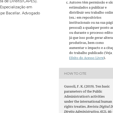
ea de Direito/CAPES).
Autores têm permissão e sã
 Especialização em
estimulados a publicar e
distribuir seu trabalho onli
ipe Bacellar. Advogado
(ex.: em repositórios
institucionais ou na sua pág
pessoal) a qualquer ponto a
ou durante o processo editor
já que isso pode gerar alter
produtivas, bem como
aumentar o impacto e a cita
do trabalho publicado (Veja
Efeito do Acesso Livre
).
HOW TO CITE
Gussoli, F. K. (2019). Ten basic
parameters of the Public
Administration’s activities
under the international human
rights treaties.
Revista Digital D
Direito Administrativo
,
6
(2), 46-