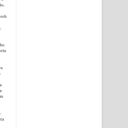
ão,
 sob
-
lho
oria
ra
s
a
a
em
m
e
sta