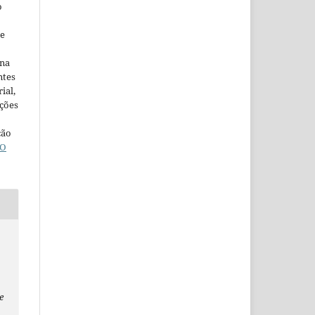
o
ne
ina
ntes
ial,
ações
ção
O
e