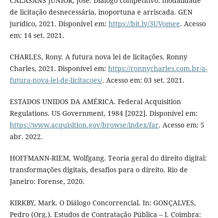
CALASANS JÚNIOR, José. Diálogo competitivo: modalidade
de licitação desnecessária, inoportuna e arriscada. GEN
jurídico, 2021. Disponível em:
https://bit.ly/3UVomee
. Acesso
em: 14 set. 2021.
CHARLES, Rony. A futura nova lei de licitações. Ronny
Charles, 2021. Disponível em:
https://ronnycharles.com.br/a-
futura-nova-lei-de-licitacoes/
. Acesso em: 03 set. 2021.
ESTADOS UNIDOS DA AMÉRICA. Federal Acquisition
Regulations. US Government, 1984 [2022]. Disponível em:
https://www.acquisition.gov/browse/index/far
. Acesso em: 5
abr. 2022.
HOFFMANN-RIEM, Wolfgang. Teoria geral do direito digital:
transformações digitais, desafios para o direito. Rio de
Janeiro: Forense, 2020.
KIRKBY, Mark. O Diálogo Concorrencial. In: GONÇALVES,
Pedro (Org.). Estudos de Contratação Pública – I. Coimbra: