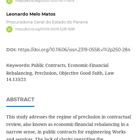
https://orcid.org/0000-0001-8771-8119
Leonardo Melo Matos
Procuradoria Geral do Estado do Paraná
https://orcid.org/0009-0009-5281-9281
DOI:
https://doi.org/10.11606/issn.2319-0558.v11i2p250-284
Public Contracts, Economic-Financial
Keywords:
Rebalancing, Preclusion, Objective Good Faith, Law
14.133/21
ABSTRACT
This study adresses the regime of preclusion in contractual
review, also known as economic-financial rebalancing in a
narrow sense, in public contracts for engineering Works
and services. The lack of clarity regarding the