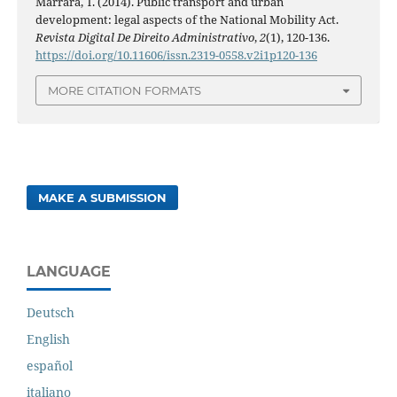
Marrara, T. (2014). Public transport and urban
development: legal aspects of the National Mobility Act.
Revista Digital De Direito Administrativo
,
2
(1), 120-136.
https://doi.org/10.11606/issn.2319-0558.v2i1p120-136
MORE CITATION FORMATS
MAKE A SUBMISSION
LANGUAGE
Deutsch
English
español
italiano