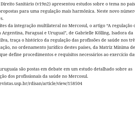
 Direito Sanitário (v19n2) apresentou estudos sobre o tema no país
 propostas para uma regulação mais harmônica. Neste novo númer
s.
es da integração multilateral no Mercosul, o artigo “A regulação 
Argentina, Paraguai e Uruguai”, de Gabrielle Kölling, Isadora da
ilva, traça o histórico da regulação das profissões de saúde nos trê
oração, no ordenamento jurídico destes países, da Matriz Mínima d
 que define procedimentos e requisitos necessários ao exercício da
e uruguaia são postas em debate em um estudo detalhado sobre as
ação dos profissionais da saúde no Mercosul.
evistas.usp.br/rdisan/article/view/158504