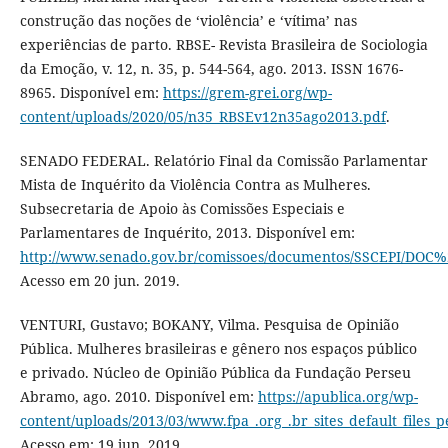
construção das noções de ‘violência’ e ‘vítima’ nas
experiências de parto. RBSE- Revista Brasileira de Sociologia
da Emoção, v. 12, n. 35, p. 544-564, ago. 2013. ISSN 1676-
8965. Disponível em:
https://grem-grei.org/wp-
content/uploads/2020/05/n35_RBSEv12n35ago2013.pdf
.
SENADO FEDERAL. Relatório Final da Comissão Parlamentar
Mista de Inquérito da Violência Contra as Mulheres.
Subsecretaria de Apoio às Comissões Especiais e
Parlamentares de Inquérito, 2013. Disponível em:
http://www.senado.gov.br/comissoes/documentos/SSCEPI/DO
Acesso em 20 jun. 2019.
VENTURI, Gustavo; BOKANY, Vilma. Pesquisa de Opinião
Pública. Mulheres brasileiras e gênero nos espaços público
e privado. Núcleo de Opinião Pública da Fundação Perseu
Abramo, ago. 2010. Disponível em:
https://apublica.org/wp-
content/uploads/2013/03/www.fpa_.org_.br_sites_default_files_p
Acesso em: 19 jun. 2019.