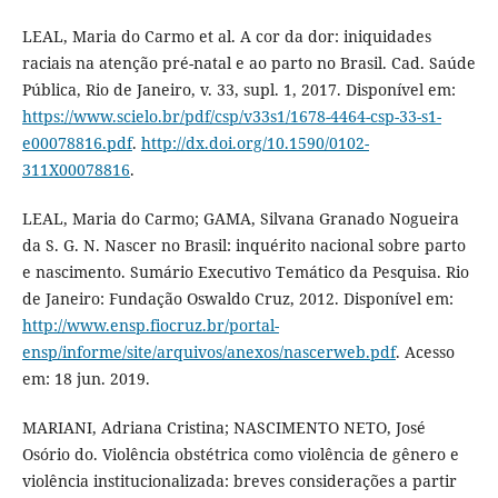
LEAL, Maria do Carmo et al. A cor da dor: iniquidades
raciais na atenção pré-natal e ao parto no Brasil. Cad. Saúde
Pública, Rio de Janeiro, v. 33, supl. 1, 2017. Disponível em:
https://www.scielo.br/pdf/csp/v33s1/1678-4464-csp-33-s1-
e00078816.pdf
.
http://dx.doi.org/10.1590/0102-
311X00078816
.
LEAL, Maria do Carmo; GAMA, Silvana Granado Nogueira
da S. G. N. Nascer no Brasil: inquérito nacional sobre parto
e nascimento. Sumário Executivo Temático da Pesquisa. Rio
de Janeiro: Fundação Oswaldo Cruz, 2012. Disponível em:
http://www.ensp.fiocruz.br/portal-
ensp/informe/site/arquivos/anexos/nascerweb.pdf
. Acesso
em: 18 jun. 2019.
MARIANI, Adriana Cristina; NASCIMENTO NETO, José
Osório do. Violência obstétrica como violência de gênero e
violência institucionalizada: breves considerações a partir