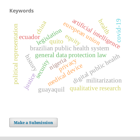
Keywords
artificial intelligence
health
covid-19
china
european union
political representation
legislation
equity
ecuador
quito
brazilian public health system
general data protection law
digital public health
history
nigeria
privacy
security
medical device
justice
militarization
qualitative research
guayaquil
Make a Submission