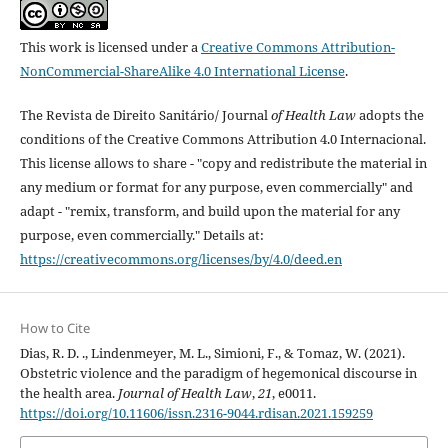
This work is licensed under a
Creative Commons Attribution-
NonCommercial-ShareAlike 4.0 International License
.
The Revista de Direito Sanitário/ Journal
of Health Law
adopts the
conditions of the Creative Commons Attribution 4.0 Internacional.
This license allows to share - "copy and redistribute the material in
any medium or format for any purpose, even commercially" and
adapt - "remix, transform, and build upon the material for any
purpose, even commercially." Details at:
https://creativecommons.org/licenses/by/4.0/deed.en
How to Cite
Dias, R. D. ., Lindenmeyer, M. L., Simioni, F., & Tomaz, W. (2021).
Obstetric violence and the paradigm of hegemonical discourse in
the health area.
Journal of Health Law
,
21
, e0011.
https://doi.org/10.11606/issn.2316-9044.rdisan.2021.159259