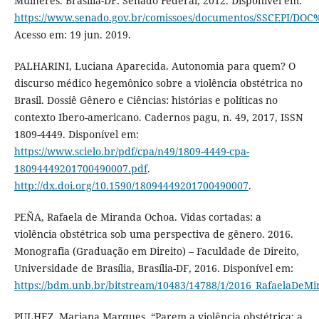
Mulheres. Brasília-DF: Senado Federal, 2012. Disponível em:
https://www.senado.gov.br/comissoes/documentos/SSCEPI/D
Acesso em: 19 jun. 2019.
PALHARINI, Luciana Aparecida. Autonomia para quem? O
discurso médico hegemônico sobre a violência obstétrica no
Brasil. Dossiê Gênero e Ciências: histórias e políticas no
contexto Ibero-americano. Cadernos pagu, n. 49, 2017, ISSN
1809-4449. Disponível em:
https://www.scielo.br/pdf/cpa/n49/1809-4449-cpa-
18094449201700490007.pdf
.
http://dx.doi.org/10.1590/18094449201700490007
.
PEÑA, Rafaela de Miranda Ochoa. Vidas cortadas: a
violência obstétrica sob uma perspectiva de gênero. 2016.
Monografia (Graduação em Direito) – Faculdade de Direito,
Universidade de Brasília, Brasília-DF, 2016. Disponível em:
https://bdm.unb.br/bitstream/10483/14788/1/2016_RafaelaDeM
PULHEZ, Mariana Marques. “Parem a violência obstétrica: a