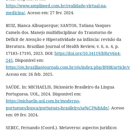
https://www.amplimed.com.br/realidade-virtual-na-
medicina/
. Acesso em: 27 fev. 2024.
RUIZ, Bianca Albuquerque; SANTOS, Tatiana Vasques
Camelo dos. Manejo multidisciplinar do Transtorno de
Déficit de Atenção e Hiperatividade na infância: revisão da
literatura. Brazilian Journal of Health Review, v. 6, n. 4, p.
17183–17195, 2023. DOI:
https://doi.org/10.34119/bjhrv6n4-
245
. Disponível em:
https://ojs.brazilianjournals.com.br/ojs/index.php/BJHR/article
Acesso em: 26 feb. 2025.
SAÚDE. In: MICHAELIS, Dicionário Brasileiro da Língua
Portuguesa. UOL, 2024. Disponível em:
https://michaelis.uol.com.br/moderno-
portugues/busca/portugues-brasileiro/sa%C3%BAde/
. Acesso
em: 09 fev. 2024.
SEREC, Fernando (Coord.). Metaverso: aspectos jurídicos