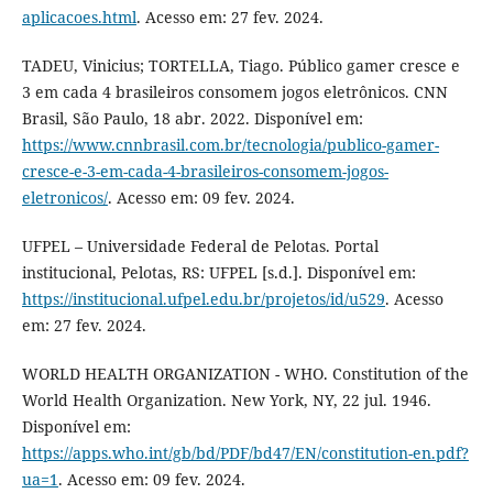
aplicacoes.html
. Acesso em: 27 fev. 2024.
TADEU, Vinicius; TORTELLA, Tiago. Público gamer cresce e
3 em cada 4 brasileiros consomem jogos eletrônicos. CNN
Brasil, São Paulo, 18 abr. 2022. Disponível em:
https://www.cnnbrasil.com.br/tecnologia/publico-gamer-
cresce-e-3-em-cada-4-brasileiros-consomem-jogos-
eletronicos/
. Acesso em: 09 fev. 2024.
UFPEL – Universidade Federal de Pelotas. Portal
institucional, Pelotas, RS: UFPEL [s.d.]. Disponível em:
https://institucional.ufpel.edu.br/projetos/id/u529
. Acesso
em: 27 fev. 2024.
WORLD HEALTH ORGANIZATION - WHO. Constitution of the
World Health Organization. New York, NY, 22 jul. 1946.
Disponível em:
https://apps.who.int/gb/bd/PDF/bd47/EN/constitution-en.pdf?
ua=1
. Acesso em: 09 fev. 2024.