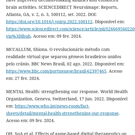
brain activities. SCIENCEDIRECT Neuroimage: Reports,
Atlanta, GA, v. 2, n. 3, 100112, set. 2022. DOI:
https://doi.org/10.1016/j.ynirp.2022.100112
. Disponível em:
https://www.sciencedirect.com/science/article/pii/S2666956022
via%3Dihub
. Acesso em: 09 fev. 2024.
MCCALLUM, Shiona. O revolucionário método com
realidade virtual que separou gêmeos brasileiros unidos
pelo crânio. BBC News Brasil, 02 ago. 2022. Disponível em:
https://www.bbc.com/portuguese/brasil-62397465
. Acesso
em: 27 fev. 2024.
MENTAL Health: strengthening our response. World Health
Organization, Geneva, Switzerland, 17 jun. 2022. Disponível
em:
https://www.who.int/news-room/fact-
sheets/detail/mental-health-strengthening-our-response
.
Acesso em: 09 fev. 2024.
OH, SuA et al. Effects of game-based digital therapeutics on