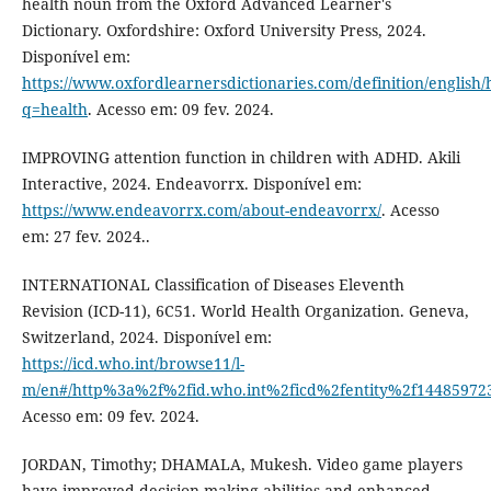
health noun from the Oxford Advanced Learner's
Dictionary. Oxfordshire: Oxford University Press, 2024.
Disponível em:
https://www.oxfordlearnersdictionaries.com/definition/english/
q=health
. Acesso em: 09 fev. 2024.
IMPROVING attention function in children with ADHD. Akili
Interactive, 2024. Endeavorrx. Disponível em:
https://www.endeavorrx.com/about-endeavorrx/
. Acesso
em: 27 fev. 2024..
INTERNATIONAL Classification of Diseases Eleventh
Revision (ICD-11), 6C51. World Health Organization. Geneva,
Switzerland, 2024. Disponível em:
https://icd.who.int/browse11/l-
m/en#/http%3a%2f%2fid.who.int%2ficd%2fentity%2f14485972
Acesso em: 09 fev. 2024.
JORDAN, Timothy; DHAMALA, Mukesh. Video game players
have improved decision-making abilities and enhanced