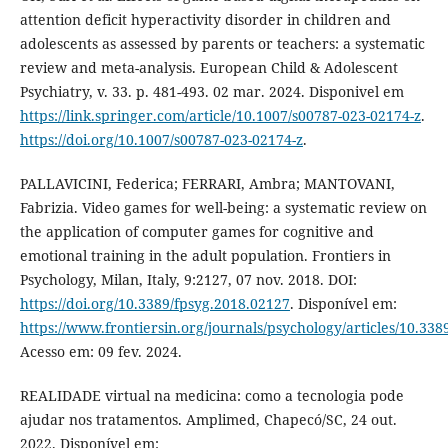
attention deficit hyperactivity disorder in children and
adolescents as assessed by parents or teachers: a systematic
review and meta-analysis. European Child & Adolescent
Psychiatry, v. 33. p. 481-493. 02 mar. 2024. Disponivel em
https://link.springer.com/article/10.1007/s00787-023-02174-z
.
https://doi.org/10.1007/s00787-023-02174-z
.
PALLAVICINI, Federica; FERRARI, Ambra; MANTOVANI,
Fabrizia. Video games for well-being: a systematic review on
the application of computer games for cognitive and
emotional training in the adult population. Frontiers in
Psychology, Milan, Italy, 9:2127, 07 nov. 2018. DOI:
https://doi.org/10.3389/fpsyg.2018.02127
. Disponível em:
https://www.frontiersin.org/journals/psychology/articles/10.338
Acesso em: 09 fev. 2024.
REALIDADE virtual na medicina: como a tecnologia pode
ajudar nos tratamentos. Amplimed, Chapecó/SC, 24 out.
2022. Disponível em: