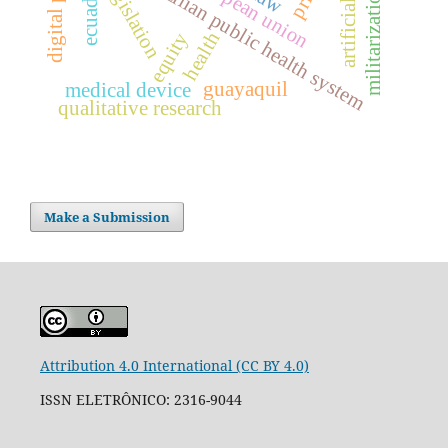
european union
brazilian public health system
legislation
ecuador
militarization
health
equity
guayaquil
medical device
qualitative research
Make a Submission
Attribution 4.0 International (CC BY 4.0)
ISSN ELETRÔNICO: 2316-9044