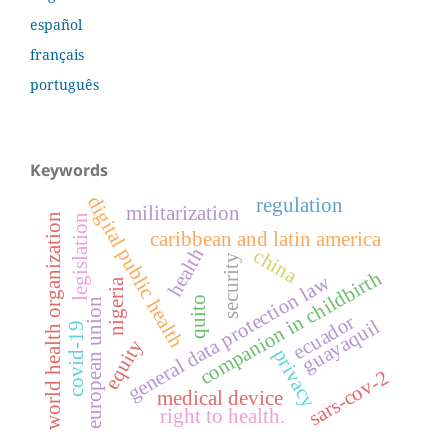
español
français
português
Keywords
digital public health
regulation
militarization
world health organization
legislation
caribbean and latin america
health
china
security
companion in childbirth
general data protection law
nigeria
quito
european union
ecuador
guayaquil
covid-19
equity
privacy
sars-cov-2
medical device
right to health.