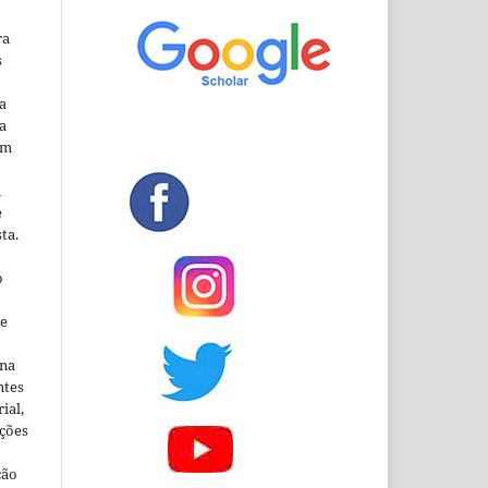
ra
s
a
a
em
m
e
ta.
o
ne
ina
ntes
ial,
ações
ção