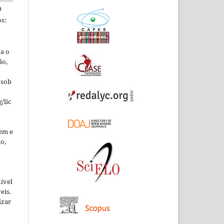
a
s:
ta o
ão,
 sob
/lic
em e
o,
xível
eis.
izar