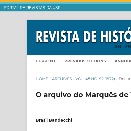
PORTAL DE REVISTAS DA USP
CURRENT
PREVIOUS EDITIONS
ANNOU
HOME
/
ARCHIVES
/
VOL. 45 NO. 92 (1972)
/
Docum
O arquivo do Marquês de
Brasil Bandecchi