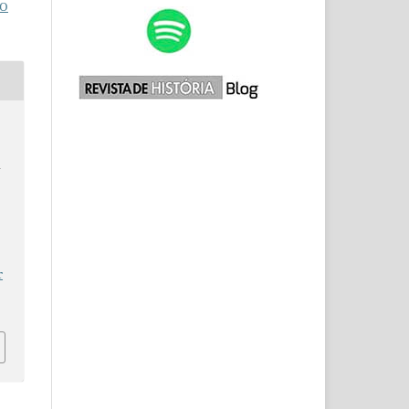
O
a
r