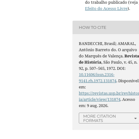
do trabalho publicado (veja
Efeito do Acesso Livre
).
HOW TO CITE
BANDECCHI, Brasil; AMARAL,
Antônio Barreto do. O arquivo
do Marquês de Valença.
Revist
de História
, São Paulo, v. 45, n.
92, p. 507–565, 1972. DOI:
10.11606/issn.2316-
9141.rh.1972.131874
. Disponível
em:
https://revistas.usp.br/revhisto
ia/article/view/131874
. Acesso
em: 9 aug. 2026.
MORE CITATION
FORMATS