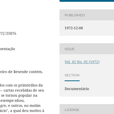
PUBLISHED
1972-12-08
972.131874
mentação
ISSUE
Vol. 45 No. 92 (1972)
beiro de Resende contém,
SECTION
dos com os primórdios da
Documentário
. — cartas recebidas de seu
 se tornou popular na
 desempe-nhou,
re, e outros, no motim
LICENSE
ácio", a qual deu motivo à