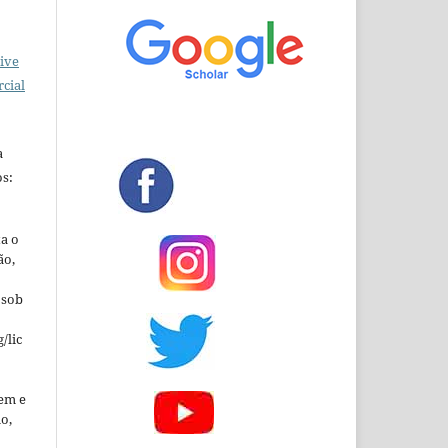
ive
cial
a
s:
ta o
ão,
 sob
/lic
em e
o,