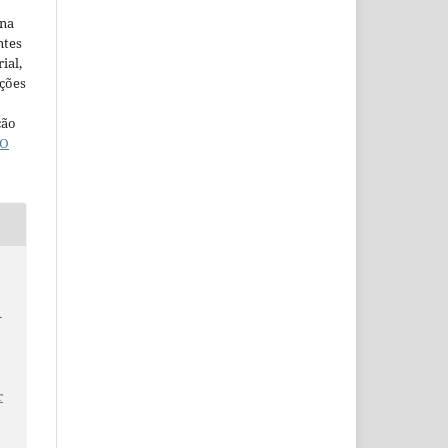
ina
ntes
ial,
ações
ção
O
–
r