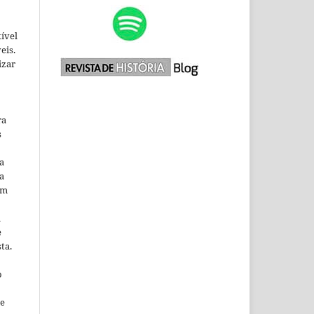
xível
eis.
izar
ra
s
a
a
em
m
e
ta.
o
ne