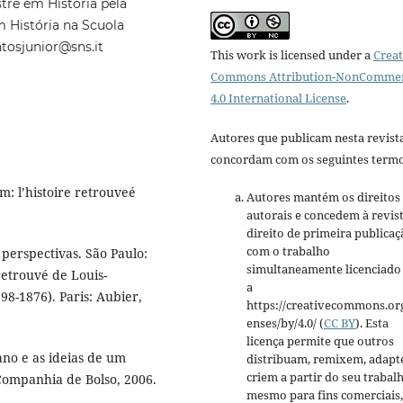
tre em História pela
 História na Scuola
ntosjunior@sns.it
This work is licensed under a
Creat
Commons Attribution-NonCommer
4.0 International License
.
Autores que publicam nesta revist
concordam com os seguintes termo
: l’histoire retrouveé
Autores mantém os direitos
autorais e concedem à revis
direito de primeira publicaç
com o trabalho
 perspectivas. São Paulo:
simultaneamente licenciado
etrouvé de Louis-
a
98-1876). Paris: Aubier,
https://creativecommons.org
enses/by/4.0/ (
CC BY
). Esta
licença permite que outros
ano e as ideias de um
distribuam, remixem, adapt
criem a partir do seu trabalh
 Companhia de Bolso, 2006.
mesmo para fins comerciais,