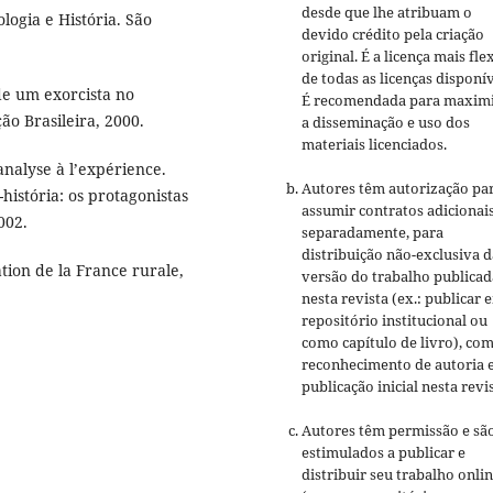
desde que lhe atribuam o
logia e História. São
devido crédito pela criação
original. É a licença mais fle
de todas as licenças disponív
de um exorcista no
É recomendada para maxim
ção Brasileira, 2000.
a disseminação e uso dos
materiais licenciados.
analyse à l’expérience.
Autores têm autorização pa
história: os protagonistas
assumir contratos adicionai
002.
separadamente, para
distribuição não-exclusiva d
tion de la France rurale,
versão do trabalho publicad
nesta revista (ex.: publicar 
repositório institucional ou
como capítulo de livro), co
reconhecimento de autoria 
publicação inicial nesta revis
Autores têm permissão e sã
estimulados a publicar e
distribuir seu trabalho onli