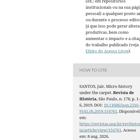
(ex.: em repositórios
institucionais ou na sua pág
pessoal) a qualquer ponto a
ou durante o processo editor
já que isso pode gerar alter
produtivas, bem como
aumentar o impacto e a cita
do trabalho publicado (veja
Efeito do Acesso Livre
).
HOW TO CITE
SANTOS, Jair. Micro-history
under the carpet.
Revista de
História
, São Paulo, n. 178, p. 1
6, 2019. DOI:
10.11606/issn.2316-
9141.rh.2019.154761
. Disponível
em:
https://revistas.usp.br/revhisto
ia/article/view/154761
. Acesso
em: 8 aug. 2026.