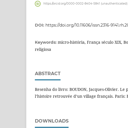
https://orcid.org/0000-0002-8404-5841 (unauthenticated)
DOI:
https://doi.org/10.11606/issn.2316-9141.rh.2
micro-história, França século XIX, Bo
Keywords:
religiosa
ABSTRACT
Resenha do livro: BOUDON, Jacques-Olivier. Le 
l’histoire retrouvée d’un village français. Paris: 
DOWNLOADS