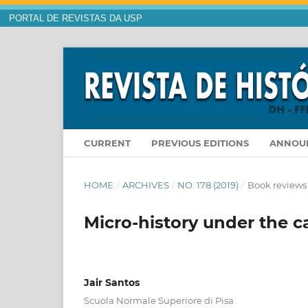
PORTAL DE REVISTAS DA USP
CURRENT
PREVIOUS EDITIONS
ANNOU
HOME
/
ARCHIVES
/
NO. 178 (2019)
/
Book reviews
Micro-history under the c
Jair Santos
Scuola Normale Superiore di Pisa