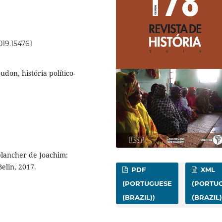
019.154761
udon, história político-
plancher de Joachim:
Belin, 2017.
PDF
XML
(PORTUGUESE
(PORTU
(BRAZIL))
(BRAZIL)