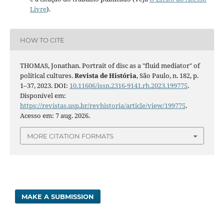
Livre
).
HOW TO CITE
THOMAS, Jonathan. Portrait of disc as a "fluid mediator" of
political cultures.
Revista de História
, São Paulo, n. 182, p.
1–37, 2023. DOI:
10.11606/issn.2316-9141.rh.2023.199775
.
Disponível em:
https://revistas.usp.br/revhistoria/article/view/199775
.
Acesso em: 7 aug. 2026.
MORE CITATION FORMATS
MAKE A SUBMISSION