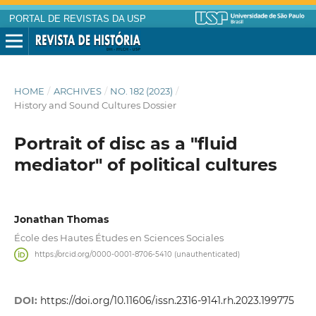
PORTAL DE REVISTAS DA USP
HOME
/
ARCHIVES
/
NO. 182 (2023)
/
History and Sound Cultures Dossier
Portrait of disc as a "fluid
mediator" of political cultures
Jonathan Thomas
École des Hautes Études en Sciences Sociales
https://orcid.org/0000-0001-8706-5410 (unauthenticated)
DOI:
https://doi.org/10.11606/issn.2316-9141.rh.2023.199775