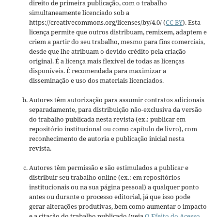
direito de primeira publicação, com o trabalho
simultaneamente licenciado sob a
https://creativecommons.org/licenses/by/4.0/ (
CC BY
). Esta
licença permite que outros distribuam, remixem, adaptem e
criem a partir do seu trabalho, mesmo para fins comerciais,
desde que lhe atribuam o devido crédito pela criação
original. É a licença mais flexível de todas as licenças
disponíveis. É recomendada para maximizar a
disseminação e uso dos materiais licenciados.
Autores têm autorização para assumir contratos adicionais
separadamente, para distribuição não-exclusiva da versão
do trabalho publicada nesta revista (ex.: publicar em
repositório institucional ou como capítulo de livro), com
reconhecimento de autoria e publicação inicial nesta
revista.
Autores têm permissão e são estimulados a publicar e
distribuir seu trabalho online (ex.: em repositórios
institucionais ou na sua página pessoal) a qualquer ponto
antes ou durante o processo editorial, já que isso pode
gerar alterações produtivas, bem como aumentar o impacto
e a citação do trabalho publicado (veja
O Efeito do Acesso