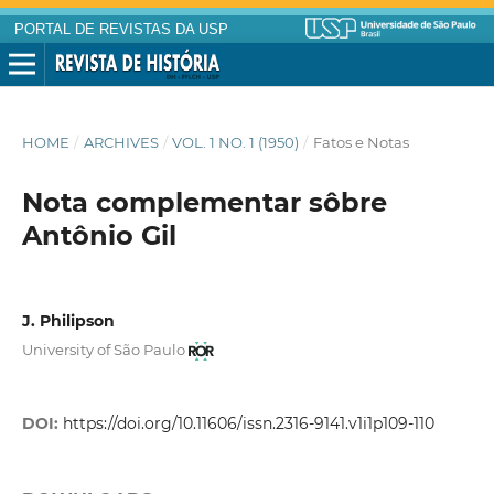
PORTAL DE REVISTAS DA USP
HOME
/
ARCHIVES
/
VOL. 1 NO. 1 (1950)
/
Fatos e Notas
Nota complementar sôbre
Antônio Gil
J. Philipson
University of São Paulo
DOI:
https://doi.org/10.11606/issn.2316-9141.v1i1p109-110