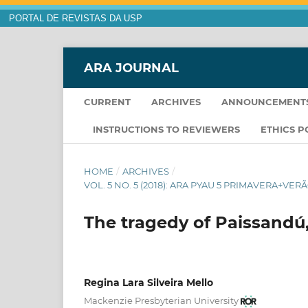
PORTAL DE REVISTAS DA USP
ARA JOURNAL
CURRENT
ARCHIVES
ANNOUNCEMENT
INSTRUCTIONS TO REVIEWERS
ETHICS P
HOME
/
ARCHIVES
/
VOL. 5 NO. 5 (2018): ARA PYAU 5 PRIMAVERA+V
The tragedy of Paissandú
Regina Lara Silveira Mello
Mackenzie Presbyterian University