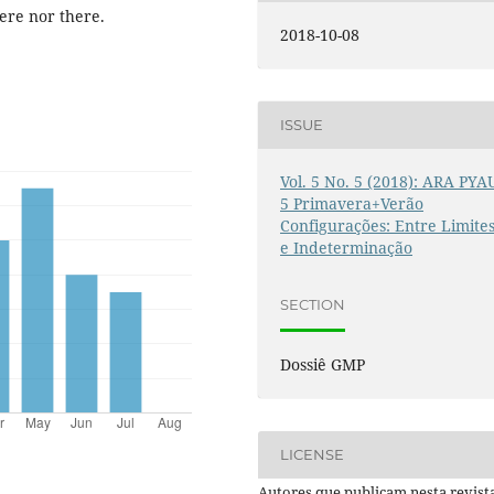
here nor there.
2018-10-08
ISSUE
Vol. 5 No. 5 (2018): ARA PYA
5 Primavera+Verão
Configurações: Entre Limite
e Indeterminação
SECTION
Dossiê GMP
LICENSE
Autores que publicam nesta revist