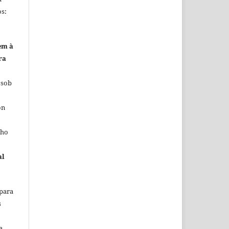
s:
em à
ra
 sob
on
lho
al
 para
s
a