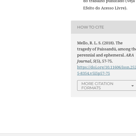
do trabalho publicado (Veja
Efeito do Acesso Livre).
HOW TO CITE
Mello, R. L. S. (2018). The
tragedy of Paissandú, among th
perennial and ephemeral.
ARA
Journal
,
5
(5), 57-75.
https://doi.org/10.11606/issn.25
5-8354.v5i5p57-75
MORE CITATION
FORMATS