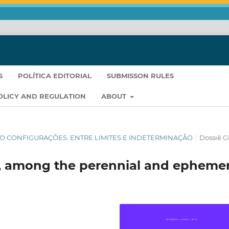
S
POLÍTICA EDITORIAL
SUBMISSON RULES
OLICY AND REGULATION
ABOUT
ERÃO CONFIGURAÇÕES: ENTRE LIMITES E INDETERMINAÇÃO
/
Dossiê 
, among the perennial and ephemer