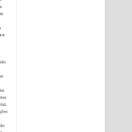
a
em
m
a e
 são
ne
ina
ntes
ial,
ações
ção