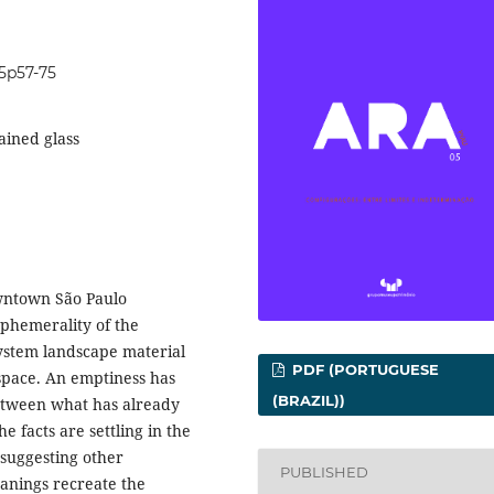
i5p57-75
ained glass
owntown São Paulo
ephemerality of the
system landscape material
PDF (PORTUGUESE
space. An emptiness has
(BRAZIL))
etween what has already
he facts are settling in the
 suggesting other
PUBLISHED
anings recreate the