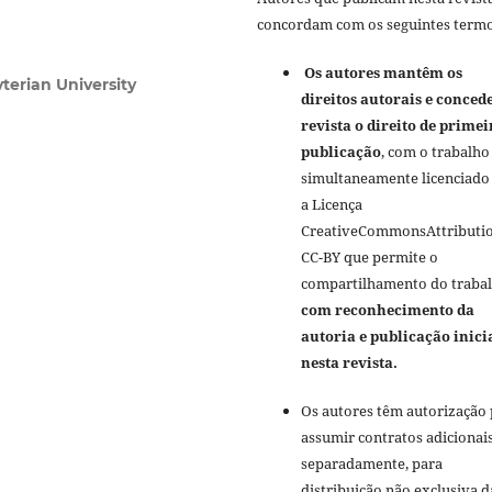
concordam com os seguintes termo
Os autores mantêm os
terian University
direitos autorais e conced
revista o direito de primei
publicação
, com o trabalho
simultaneamente licenciado
a Licença
CreativeCommonsAttributi
CC-BY que permite o
compartilhamento do traba
com reconhecimento da
autoria e publicação inici
nesta revista.
Os autores têm autorização
assumir contratos adicionai
separadamente, para
distribuição não exclusiva d