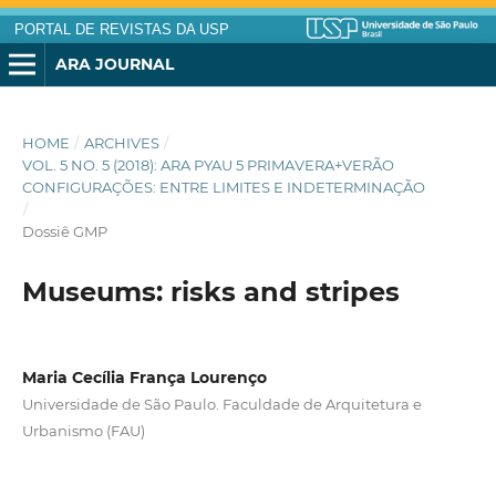
PORTAL DE REVISTAS DA USP
ARA JOURNAL
HOME
/
ARCHIVES
/
VOL. 5 NO. 5 (2018): ARA PYAU 5 PRIMAVERA+VERÃO
CONFIGURAÇÕES: ENTRE LIMITES E INDETERMINAÇÃO
/
Dossiê GMP
Museums: risks and stripes
Maria Cecília França Lourenço
Universidade de São Paulo. Faculdade de Arquitetura e
Urbanismo (FAU)