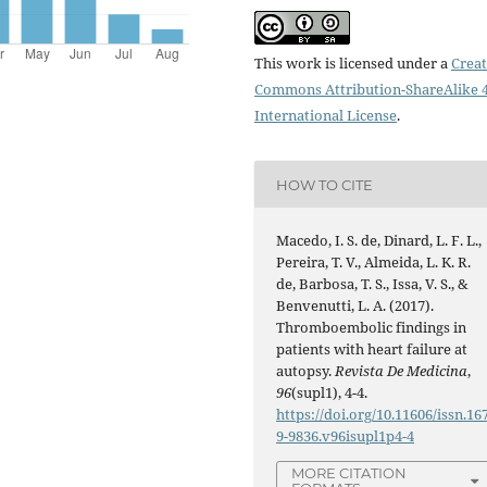
This work is licensed under a
Creat
Commons Attribution-ShareAlike 4
International License
.
HOW TO CITE
Macedo, I. S. de, Dinard, L. F. L.,
Pereira, T. V., Almeida, L. K. R.
de, Barbosa, T. S., Issa, V. S., &
Benvenutti, L. A. (2017).
Thromboembolic findings in
patients with heart failure at
autopsy.
Revista De Medicina
,
96
(supl1), 4-4.
https://doi.org/10.11606/issn.16
9-9836.v96isupl1p4-4
MORE CITATION