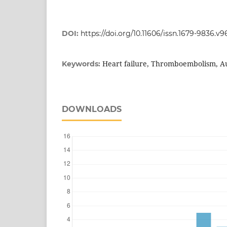
DOI:
https://doi.org/10.11606/issn.1679-9836.v9
Heart failure, Thromboembolism, A
Keywords:
DOWNLOADS