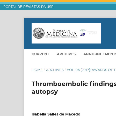
PORTAL DE REVISTAS DA USP
CURRENT
ARCHIVES
ANNOUNCEMENT
HOME
/
ARCHIVES
/
VOL. 96 (2017): AWARDS OF 
Thromboembolic findings i
autopsy
Isabella Salles de Macedo