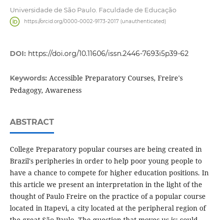
Universidade de São Paulo. Faculdade de Educação
https://orcid.org/0000-0002-9173-2017 (unauthenticated)
DOI:
https://doi.org/10.11606/issn.2446-7693i5p39-62
Accessible Preparatory Courses, Freire's
Keywords:
Pedagogy, Awareness
ABSTRACT
College Preparatory popular courses are being created in
Brazil's peripheries in order to help poor young people to
have a chance to compete for higher education positions. In
this article we present an interpretation in the light of the
thought of Paulo Freire on the practice of a popular course
located in Itapevi, a city located at the peripheral region of
the great São Paulo. The question that moves us is: could