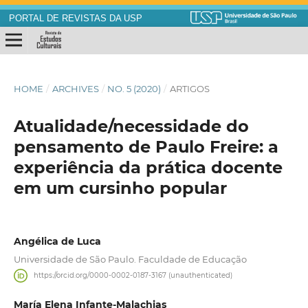
PORTAL DE REVISTAS DA USP
HOME
/
ARCHIVES
/
NO. 5 (2020)
/
ARTIGOS
Atualidade/necessidade do
pensamento de Paulo Freire: a
experiência da prática docente
em um cursinho popular
Angélica de Luca
Universidade de São Paulo. Faculdade de Educação
https://orcid.org/0000-0002-0187-3167 (unauthenticated)
María Elena Infante-Malachias