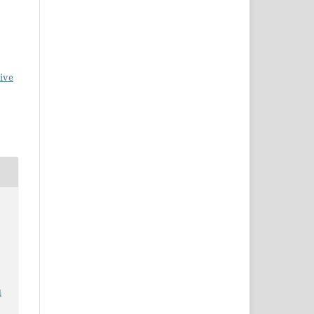
ive
4