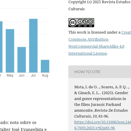
Copyright (c) 2025 Revista Estudos
Culturais
This work is licensed under a
Creat
Commons Attribution-
NonCommercial-ShareAlike 4.0
International License
.
HOW TO CITE
Mota, I. de O. ., Soares, A. P. Q. .,
& Ginach, E. L. . (2025). Gender
and genre representations in
the films Jurassic Parkand
ammonite.
Revista De Estudos
Culturais
,
10
, 81-96.
https://doi.org/10.11606/issn.24
ado: nota sobre os
6-7693.2025.v9i2p81-96
alter José Evangelista e