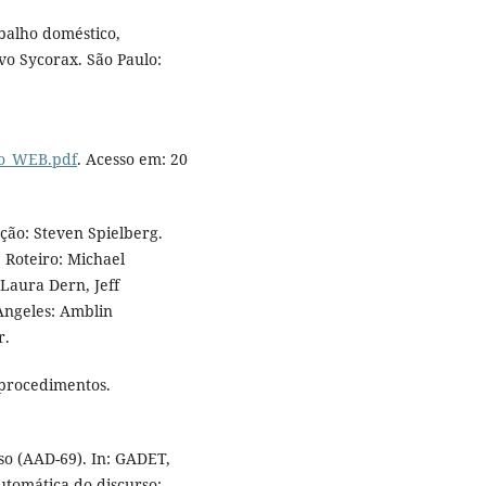
abalho doméstico,
vo Sycorax. São Paulo:
ao_WEB.pdf
. Acesso em: 20
ção: Steven Spielberg.
 Roteiro: Michael
 Laura Dern, Jeff
Angeles: Amblin
r.
 procedimentos.
so (AAD-69). In: GADET,
utomática do discurso: