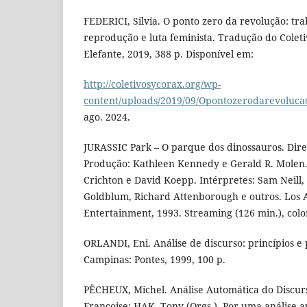
FEDERICI, Silvia. O ponto zero da revolução: tr
reprodução e luta feminista. Tradução do Coleti
Elefante, 2019, 388 p. Disponível em:
http://coletivosycorax.org/wp-
content/uploads/2019/09/Opontozerodarevoluc
ago. 2024.
JURASSIC Park – O parque dos dinossauros. Dire
Produção: Kathleen Kennedy e Gerald R. Molen.
Crichton e David Koepp. Intérpretes: Sam Neill,
Goldblum, Richard Attenborough e outros. Los 
Entertainment, 1993. Streaming (126 min.), colo
ORLANDI, Eni. Análise de discurso: princípios e
Campinas: Pontes, 1999, 100 p.
PÊCHEUX, Michel. Análise Automática do Discur
Françoise; HAK, Tony (Orgs.). Por uma análise a