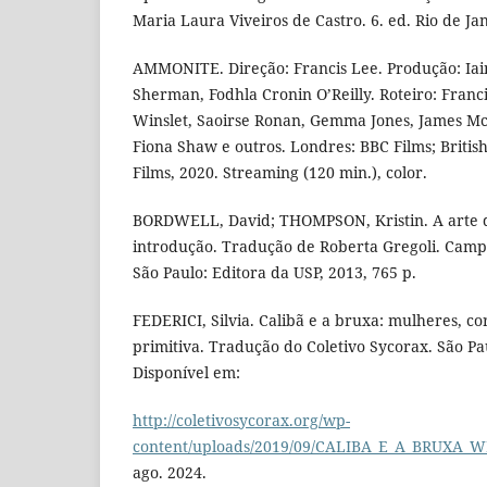
Maria Laura Viveiros de Castro. 6. ed. Rio de Jan
AMMONITE. Direção: Francis Lee. Produção: Iai
Sherman, Fodhla Cronin O’Reilly. Roteiro: Franci
Winslet, Saoirse Ronan, Gemma Jones, James Mc
Fiona Shaw e outros. Londres: BBC Films; British
Films, 2020. Streaming (120 min.), color.
BORDWELL, David; THOMPSON, Kristin. A arte 
introdução. Tradução de Roberta Gregoli. Camp
São Paulo: Editora da USP, 2013, 765 p.
FEDERICI, Silvia. Calibã e a bruxa: mulheres, c
primitiva. Tradução do Coletivo Sycorax. São Pau
Disponível em:
http://coletivosycorax.org/wp-
content/uploads/2019/09/CALIBA_E_A_BRUXA_W
ago. 2024.