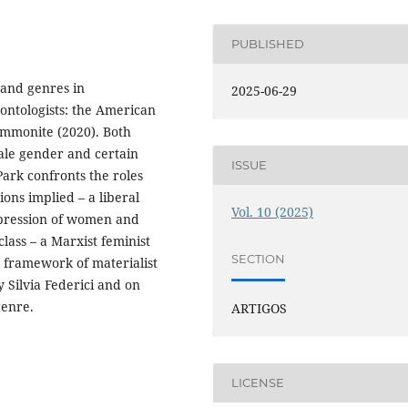
PUBLISHED
 and genres in
2025-06-29
ontologists: the American
Ammonite (2020). Both
ale gender and certain
ISSUE
Park confronts the roles
ons implied – a liberal
Vol. 10 (2025)
ppression of women and
 class – a Marxist feminist
SECTION
al framework of materialist
y Silvia Federici and on
genre.
ARTIGOS
LICENSE