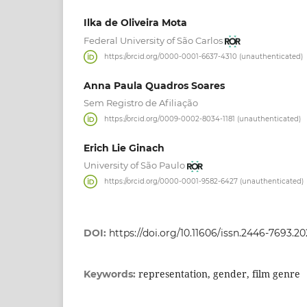
Ilka de Oliveira Mota
Federal University of São Carlos
https://orcid.org/0000-0001-6637-4310 (unauthenticated)
Anna Paula Quadros Soares
Sem Registro de Afiliação
https://orcid.org/0009-0002-8034-1181 (unauthenticated)
Erich Lie Ginach
University of São Paulo
https://orcid.org/0000-0001-9582-6427 (unauthenticated)
DOI:
https://doi.org/10.11606/issn.2446-7693.2
representation, gender, film genre
Keywords: