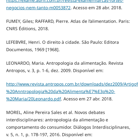
https://exame.abril.com.br/revista-exame/marcas-fortes-
negocios-nem-tanto-m0053872
. Acesso em 28 abr. 2018.
FUMEY, Giles; RAFFARD, Pierre. Atlas de l’alimentation. Paris:
CNRS Éditions, 2018.
LEFEBVRE, Henri. O direito à cidade. São Paulo: Editora
Documentos, 1969 [1968].
LEONARDO, Maria. Antropologia da alimentação. Revista
Antropos, v. 3, p. 1-6, dez. 2009. Disponível em:
http://www.revista.antropos.com.br/downloads/dez2009/Artig
%20Anntropologia%20da%20Alimenta%E7%E3o%20-
%20Maria/20Leonardo.pdf
. Acesso em 27 abr. 2018.
MOREL, Aline Pereira Sales et al. Novos debates
interdisciplinares: antropologia da alimentação e
comportamento do consumidor. Diálogos Interdisciplinares,
v. 5, n. 1, p. 178-197, 2016. Disponível em: