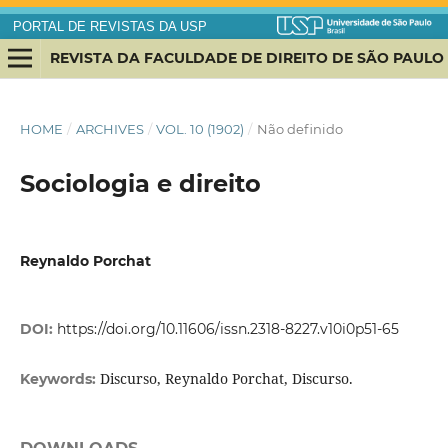
PORTAL DE REVISTAS DA USP
REVISTA DA FACULDADE DE DIREITO DE SÃO PAULO
HOME
/
ARCHIVES
/
VOL. 10 (1902)
/
Não definido
Sociologia e direito
Reynaldo Porchat
DOI:
https://doi.org/10.11606/issn.2318-8227.v10i0p51-65
Discurso, Reynaldo Porchat, Discurso.
Keywords: