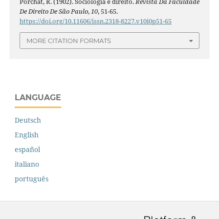
Porchat, R. (1902). Sociologia e direito.
Revista Da Faculdade
De Direito De São Paulo
,
10
, 51-65.
https://doi.org/10.11606/issn.2318-8227.v10i0p51-65
MORE CITATION FORMATS
LANGUAGE
Deutsch
English
español
italiano
português