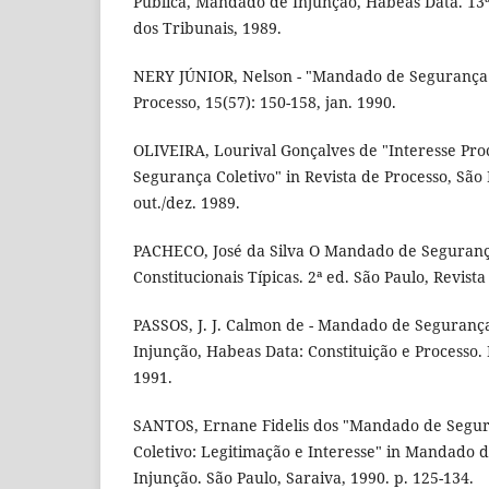
Pública, Mandado de Injunção, Habeas Data. 13ª 
dos Tribunais, 1989.
NERY JÚNIOR, Nelson - "Mandado de Segurança C
Processo, 15(57): 150-158, jan. 1990.
OLIVEIRA, Lourival Gonçalves de "Interesse Pr
Segurança Coletivo" in Revista de Processo, São 
out./dez. 1989.
PACHECO, José da Silva O Mandado de Seguranç
Constitucionais Típicas. 2ª ed. São Paulo, Revist
PASSOS, J. J. Calmon de - Mandado de Seguranç
Injunção, Habeas Data: Constituição e Processo. 
1991.
SANTOS, Ernane Fidelis dos "Mandado de Segur
Coletivo: Legitimação e Interesse" in Mandado 
Injunção. São Paulo, Saraiva, 1990. p. 125-134.