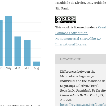
Faculdade de Direito, Universidade
São Paulo
This work is licensed under a
Creat
Commons Attribution-
NonCommercial-ShareAlike 4.0
International License
.
HOW TO CITE
Differences between the
Mandado de Segurança
Individual and the Mandado de
Segurança Coletivo. (1994).
Revista Da Faculdade De Direito
Universidade De São Paulo
,
89
,
255-270.
https://revistas.usp.br/rfdusp/a