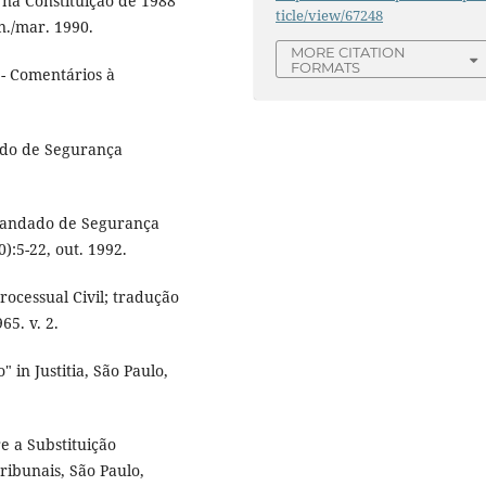
na Constituição de 1988"
ticle/view/67248
an./mar. 1990.
MORE CITATION
FORMATS
- Comentários à
ado de Segurança
Mandado de Segurança
0):5-22, out. 1992.
rocessual Civil; tradução
5. v. 2.
in Justitia, São Paulo,
e a Substituição
Tribunais, São Paulo,