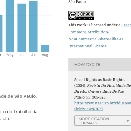
São Paulo
This work is licensed under a
Creat
Commons Attribution-
NonCommercial-ShareAlike 4.0
International License
.
HOW TO CITE
Social Rights as Basic Rights.
(2004).
Revista Da Faculdade De
Direito, Universidade De São
ade de São Paulo.
Paulo
,
99
, 305-325.
https://revistas.usp.br/rfdusp/a
ticle/view/67627
ito do Trabalho da
aulo.
MORE CITATION
FORMATS