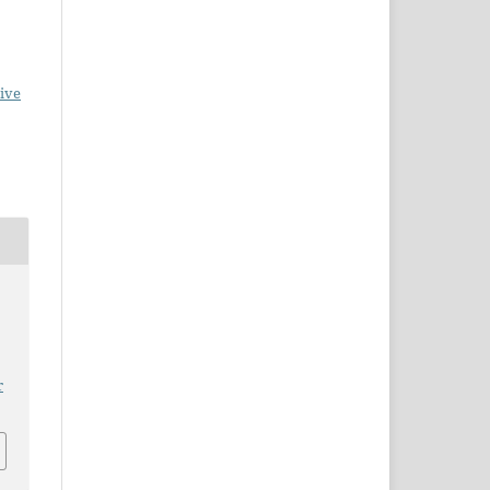
ive
r