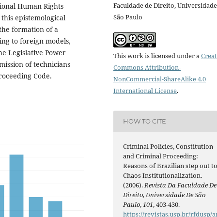
Faculdade de Direito, Universidade
tional Human Rights
São Paulo
 this epistemological
the formation of a
ing to foreign models,
the Legislative Power
This work is licensed under a
Creat
mission of technicians
Commons Attribution-
Proceeding Code.
NonCommercial-ShareAlike 4.0
International License
.
HOW TO CITE
Criminal Policies, Constitution
and Criminal Proceeding:
Reasons of Brazilian step out t
Chaos Institutionalization.
(2006).
Revista Da Faculdade De
Direito, Universidade De São
Paulo
,
101
, 403-430.
https://revistas.usp.br/rfdusp/a