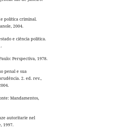
 política criminal.
anole, 2004.
tado e ciência política.
1.
Paulo: Perspectiva, 1978.
so penal e sua
rudência. 2. ed. rev.,
2004.
izonte: Mandamentos,
e autoritarie nel
e, 1997.