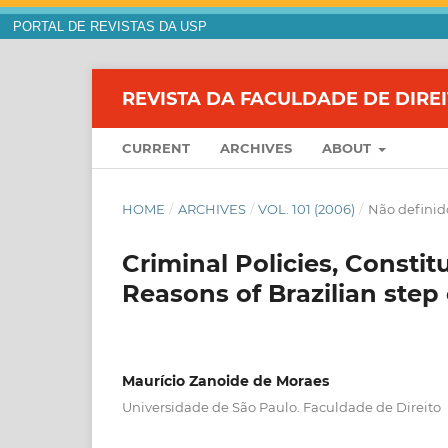
PORTAL DE REVISTAS DA USP
REVISTA DA FACULDADE DE DIRE
CURRENT
ARCHIVES
ABOUT
HOME
/
ARCHIVES
/
VOL. 101 (2006)
/
Não definid
Criminal Policies, Consti
Reasons of Brazilian step 
Maurício Zanoide de Moraes
Universidade de São Paulo. Faculdade de Direito