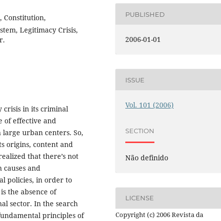
PUBLISHED
 Constitution,
stem, Legitimacy Crisis,
2006-01-01
r.
ISSUE
Vol. 101 (2006)
crisis in its criminal
e of effective and
SECTION
n large urban centers. So,
s origins, content and
realized that there’s not
Não definido
in causes and
 policies, in order to
is the absence of
LICENSE
nal sector. In the search
Copyright (c) 2006 Revista da
s fundamental principles of