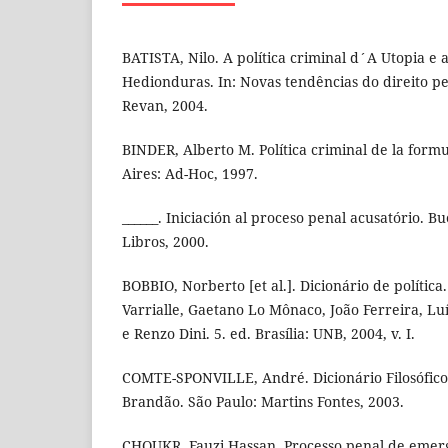
BATISTA, Nilo. A política criminal d´A Utopia e 
Hedionduras. In: Novas tendências do direito pen
Revan, 2004.
BINDER, Alberto M. Política criminal de la formu
Aires: Ad-Hoc, 1997.
______. Iniciación al proceso penal acusatório.
Libros, 2000.
BOBBIO, Norberto [et al.]. Dicionário de políti
Varrialle, Gaetano Lo Mônaco, João Ferreira, Luí
e Renzo Dini. 5. ed. Brasília: UNB, 2004, v. I.
COMTE-SPONVILLE, André. Dicionário Filosófic
Brandão. São Paulo: Martins Fontes, 2003.
CHOUKR, Fauzi Hassan. Processo penal de emergê