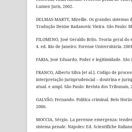
Lumen Juris, 2002.
DELMAS-MARTY, Mireille. Os grandes sistemas de
Tradução Denise Radanovic Vieira. São Paulo: M
FILOMENO, José Geraldo Brito. Teoria geral do es
4. ed. Rio de Janeiro: Forense Universitária. 200
FARIA, José Eduardo. Poder e legitimidade. São 
FRANCO, Alberto Silva [et al.]. Código de proces
interpretação jurisprudencial – doutrina e jurisp
atual. e ampl. São Paulo: Revista dos Tribunais, 
GALVÃO, Fernando. Política criminal. Belo Hor
2000.
MOCCIA, Sérgio. La perenne emergenza: tendenz
sistema penale. Nápoles: Ed. Scientifiche Italian