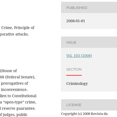
PUBLISHED
2008-01-01
 Crime, Principle of
porative attacks.
ISSUE
Vol. 103 (2008)
SECTION
 (House of
08 (Federal Senate),
d prerogatives of
Criminology
al inconvenience.
lien to Constitutional
 a “open-type” crime,
LICENSE
al reserve guarantee.
Copyright (c) 2008 Revista da
of judges, public