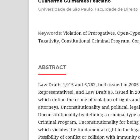
Guilherme Guimarães Feliciano
Universidade de São Paulo. Faculdade de Direito
Violation of Prerogatives, Open-Type
Keywords:
Taxativity, Constitutional Criminal Program, Cor
ABSTRACT
Law Drafts 4,915 and 5,762, both issued in 2005
Representatives), and Law Draft 83, issued in 20
which define the crime of violation of rights an
attorneys. Unconstitutionality and political, leg
Unconstitutionality by defining a criminal type a
Criminal Program. Unconstitutionality for being
which violates the fundamental right to the leg
Possibility of conflict or collision with immunity 