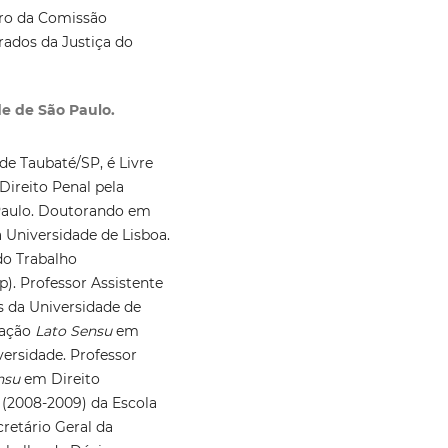
ro da Comissão
rados da Justiça do
e de São Paulo.
 de Taubaté/SP, é Livre
ireito Penal pela
 Paulo. Doutorando em
a Universidade de Lisboa.
do Trabalho
). Professor Assistente
s da Universidade de
zação
Lato Sensu
em
ersidade. Professor
nsu
em Direito
l (2008-2009) da Escola
retário Geral da