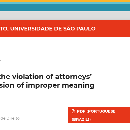
ITO, UNIVERSIDADE DE SÃO PAULO
y
the violation of attorneys’
ssion of improper meaning
PDF (PORTUGUESE
de Direito
(BRAZIL))