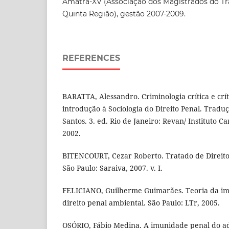
Amatra-XV (Associação dos Magistrados do T
Quinta Região), gestão 2007-2009.
REFERENCES
BARATTA, Alessandro. Criminologia crítica e crít
introdução à Sociologia do Direito Penal. Tradu
Santos. 3. ed. Rio de Janeiro: Revan/ Instituto C
2002.
BITENCOURT, Cezar Roberto. Tratado de Direito P
São Paulo: Saraiva, 2007. v. I.
FELICIANO, Guilherme Guimarães. Teoria da im
direito penal ambiental. São Paulo: LTr, 2005.
OSÓRIO, Fábio Medina. A imunidade penal do ad