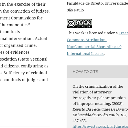
Faculdade de Direito, Universidade
in the exercise of their
São Paulo
on the conviction of judges,
iament Commissions for
of hermeneutics”.
nt conducts
This work is licensed under a
Creat
nimal intervention. Actual
Commons Attribution-
 of organized crime,
NonCommercial-ShareAlike 4.0
res of evidences
International License
.
ociation (State Sections),
 citizens, configuring as
HOW TO CITE
. Sufficiency of criminal
al conducts of judges and
On the criminalization of the
violation of attorneys’
Prerogatives: paleorepression
of improper meaning. (2008).
Revista Da Faculdade De Direito
Universidade De São Paulo
,
103
,
437-455.
https://revistas.usp.br/rfdusp/a