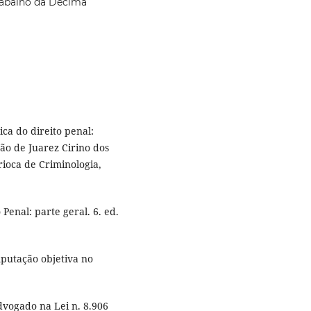
rabalho da Décima
ica do direito penal:
ção de Juarez Cirino dos
arioca de Criminologia,
enal: parte geral. 6. ed.
putação objetiva no
vogado na Lei n. 8.906