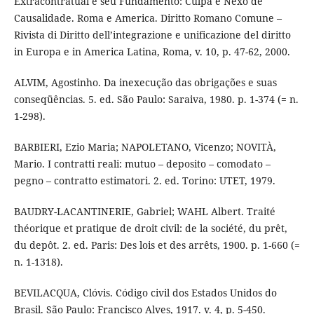
Extracontratual e seu Fundamento: Culpa e Nexo de
Causalidade. Roma e America. Diritto Romano Comune –
Rivista di Diritto dell’integrazione e unificazione del diritto
in Europa e in America Latina, Roma, v. 10, p. 47-62, 2000.
ALVIM, Agostinho. Da inexecução das obrigações e suas
conseqüências. 5. ed. São Paulo: Saraiva, 1980. p. 1-374 (= n.
1-298).
BARBIERI, Ezio Maria; NAPOLETANO, Vicenzo; NOVITÀ,
Mario. I contratti reali: mutuo – deposito – comodato –
pegno – contratto estimatori. 2. ed. Torino: UTET, 1979.
BAUDRY-LACANTINERIE, Gabriel; WAHL Albert. Traité
théorique et pratique de droit civil: de la société, du prêt,
du depôt. 2. ed. Paris: Des lois et des arrêts, 1900. p. 1-660 (=
n. 1-1318).
BEVILACQUA, Clóvis. Código civil dos Estados Unidos do
Brasil. São Paulo: Francisco Alves, 1917. v. 4, p. 5-450.