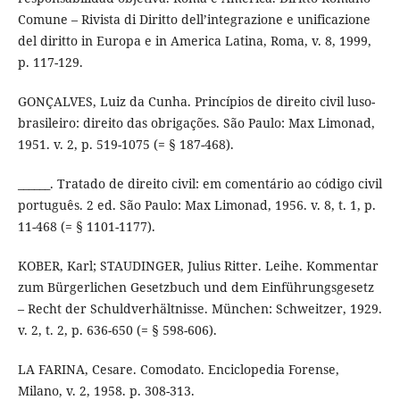
Comune – Rivista di Diritto dell’integrazione e unificazione
del diritto in Europa e in America Latina, Roma, v. 8, 1999,
p. 117-129.
GONÇALVES, Luiz da Cunha. Princípios de direito civil luso-
brasileiro: direito das obrigações. São Paulo: Max Limonad,
1951. v. 2, p. 519-1075 (= § 187-468).
______. Tratado de direito civil: em comentário ao código civil
português. 2 ed. São Paulo: Max Limonad, 1956. v. 8, t. 1, p.
11-468 (= § 1101-1177).
KOBER, Karl; STAUDINGER, Julius Ritter. Leihe. Kommentar
zum Bürgerlichen Gesetzbuch und dem Einführungsgesetz
– Recht der Schuldverhältnisse. München: Schweitzer, 1929.
v. 2, t. 2, p. 636-650 (= § 598-606).
LA FARINA, Cesare. Comodato. Enciclopedia Forense,
Milano, v. 2, 1958. p. 308-313.