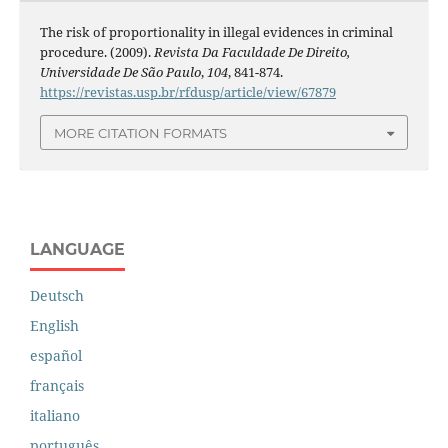
The risk of proportionality in illegal evidences in criminal
procedure. (2009).
Revista Da Faculdade De Direito,
Universidade De São Paulo
,
104
, 841-874.
https://revistas.usp.br/rfdusp/article/view/67879
MORE CITATION FORMATS
LANGUAGE
Deutsch
English
español
français
italiano
português