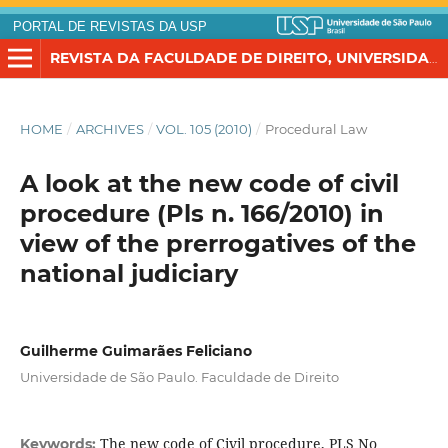
PORTAL DE REVISTAS DA USP
REVISTA DA FACULDADE DE DIREITO, UNIVERSIDADE DE SÃO PAULO
HOME
/
ARCHIVES
/
VOL. 105 (2010)
/
Procedural Law
A look at the new code of civil
procedure (Pls n. 166/2010) in
view of the prerrogatives of the
national judiciary
Guilherme Guimarães Feliciano
Universidade de São Paulo. Faculdade de Direito
The new code of Civil procedure, PLS No
Keywords: