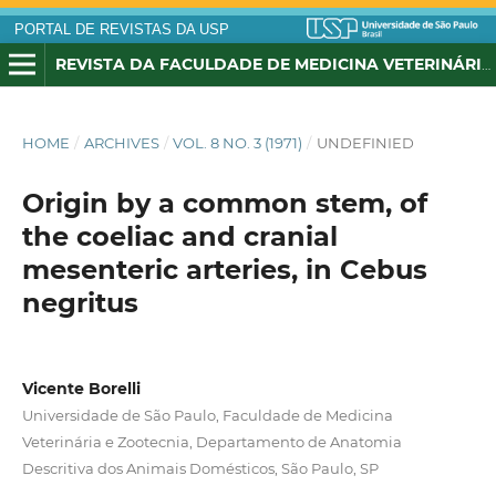
PORTAL DE REVISTAS DA USP
REVISTA DA FACULDADE DE MEDICINA VETERINÁRIA, UNIVERSIDADE DE SÃO PAULO
HOME
/
ARCHIVES
/
VOL. 8 NO. 3 (1971)
/
UNDEFINIED
Origin by a common stem, of
the coeliac and cranial
mesenteric arteries, in Cebus
negritus
Vicente Borelli
Universidade de São Paulo, Faculdade de Medicina
Veterinária e Zootecnia, Departamento de Anatomia
Descritiva dos Animais Domésticos, São Paulo, SP