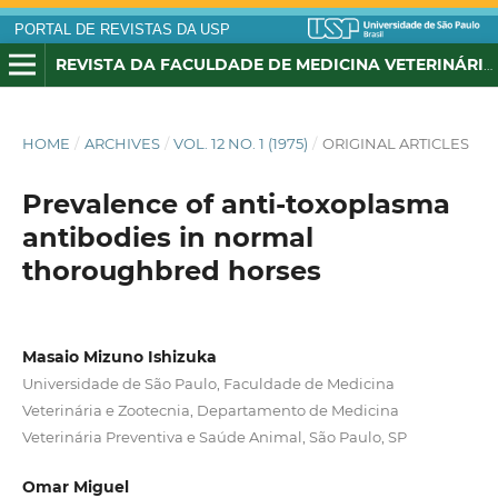
PORTAL DE REVISTAS DA USP
REVISTA DA FACULDADE DE MEDICINA VETERINÁRIA E ZOOTECNIA DA UNIVERSIDADE DE SÃO PAULO
HOME
/
ARCHIVES
/
VOL. 12 NO. 1 (1975)
/
ORIGINAL ARTICLES
Prevalence of anti-toxoplasma
antibodies in normal
thoroughbred horses
Masaio Mizuno Ishizuka
Universidade de São Paulo, Faculdade de Medicina
Veterinária e Zootecnia, Departamento de Medicina
Veterinária Preventiva e Saúde Animal, São Paulo, SP
Omar Miguel