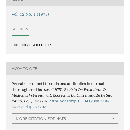
Vol. 12 No. 1 (1975)
SECTION
ORIGINAL ARTICLES
HOW TO CITE
Prevalence of anti-toxoplasma antibodies in normal
thoroughbred horses. (1975).
Revista Da Faculdade De
Medicina Veterinária E Zootecnia Da Universidade De São
Paulo
,
12
(1), 289-292.
https://doi.org/10.11606/issn.2318-
3659.v12i1p289-292
MORE CITATION FORMATS