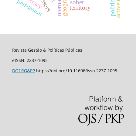
geography
democracy
persuasion
sober
territory
Revista Gestão & Políticas Públicas
eISSN: 2237-1095
DOI
RG&PP
https://doi.org/10.11606/issn.2237-1095