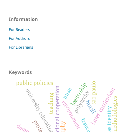
Information
For Readers
For Authors
For Librarians
Keywords
public policies
sao paulo
leadership
internacional cooperation
lattes curriculum
pnae
university education
polyarchy
teaching
active methodologies
environment
brazil
politicas identity
france
professors