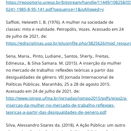
https://repositorio.unesp.br/bitstream/handle/11449/108258/I
0241-1985-8-95-141.pdf?sequence=1&isAllowed=y
Saffioti, Heleieth I. B. (1976). A mulher na sociedade de
classes: mito e realidade. Petropólis, Vozes. Acessado em 24
de julho de 2021, de:
https://edisciplinas.usp.br/pluginfile.php/3825626/mod_reso
Sena, Maria., Pinto, Ludiane., Santos, Sherly., Freitas,
Edineusa., & Silva Samara. M. (2015). A inserção da mulher
no mercado de trabalho: reflexões teóricas a partir das
desigualdades de gênero. VII Jornada Internacional de
Políticas Públicas. Maranhão, 25 a 28 de agosto 2015.
Acessado em 24 de julho de 2021, de:
http://www.joinpp.ufma.br/jornadas/joinpp2015/pdfs/eixo2/a-
insercao-da-mulher-no-mercado-de-trabalho-reflexoes-
teoricas-a-partir-das-desigualdades-de-genero.pdf
Silva, Alessandro Soares da. (2018). A Ação Pública: um outro