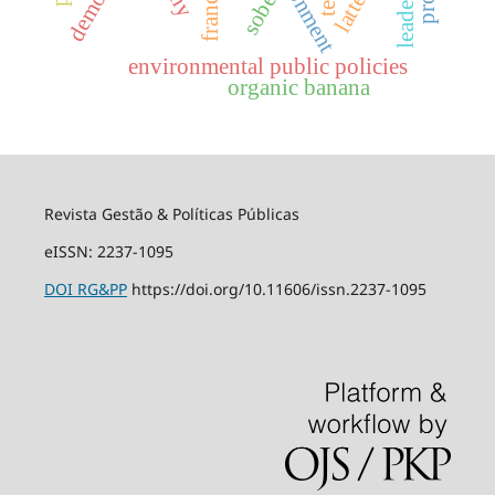
leadership
sober
france
environmental public policies
organic banana
Revista Gestão & Políticas Públicas
eISSN: 2237-1095
DOI
RG&PP
https://doi.org/10.11606/issn.2237-1095