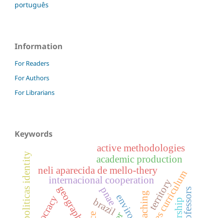
português
Information
For Readers
For Authors
For Librarians
Keywords
active methodologies
politicas identity
academic production
neli aparecida de mello-thery
lattes curriculum
internacional cooperation
territory
geography
pnae
professors
teaching
environment
democracy
brazil