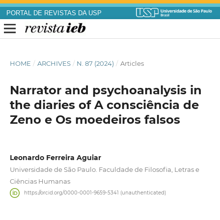
PORTAL DE REVISTAS DA USP
HOME
/
ARCHIVES
/
N. 87 (2024)
/
Articles
Narrator and psychoanalysis in
the diaries of A consciência de
Zeno e Os moedeiros falsos
Leonardo Ferreira Aguiar
Universidade de São Paulo. Faculdade de Filosofia, Letras e
Ciências Humanas
https://orcid.org/0000-0001-9659-5341 (unauthenticated)