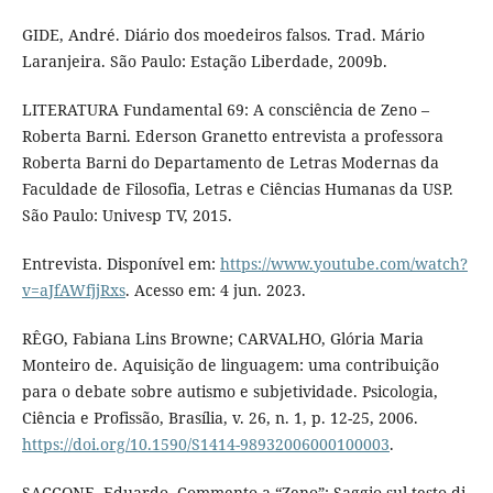
GIDE, André. Diário dos moedeiros falsos. Trad. Mário
Laranjeira. São Paulo: Estação Liberdade, 2009b.
LITERATURA Fundamental 69: A consciência de Zeno –
Roberta Barni. Ederson Granetto entrevista a professora
Roberta Barni do Departamento de Letras Modernas da
Faculdade de Filosofia, Letras e Ciências Humanas da USP.
São Paulo: Univesp TV, 2015.
Entrevista. Disponível em:
https://www.youtube.com/watch?
v=aJfAWfjjRxs
. Acesso em: 4 jun. 2023.
RÊGO, Fabiana Lins Browne; CARVALHO, Glória Maria
Monteiro de. Aquisição de linguagem: uma contribuição
para o debate sobre autismo e subjetividade. Psicologia,
Ciência e Profissão, Brasília, v. 26, n. 1, p. 12-25, 2006.
https://doi.org/10.1590/S1414-98932006000100003
.
SACCONE, Eduardo. Commento a “Zeno”: Saggio sul testo di