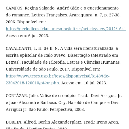
CAMPOS, Regina Salgado. André Gide e o questionamento
do romance. Lettres Françaises. Araraquara, n. 7, p. 27-38,
2006. Disponível em:
https://periodicos.fclar.unesp.br/lettres/article/view/2012/1641
.
Acesso em: 6 jul. 2023.
CAVALCANTI, T. H. de B. N. A vida será literaturalizada: a
escrita epistolar de Italo Svevo. Dissertação (Mestrado em
Letras). Faculdade de Filosofia, Letras e Ciências Humanas,
Universidade de São Paulo, 2017. Disponível em:
https://www.teses.usp.br/teses/disponiveis/8/8148/tde-
23042018-120010/pt-br.php
. Acesso em: 10 jul. 2023.
CORTÁZAR, Julio. Valise de cronópio. Trad.: Davi Arriguci Jr.
e João Alexandre Barbosa. Org. Haroldo de Campos e Davi
Arriguci Jr. São Paulo: Perspectiva, 2008.
DÖBLIN, Alfred. Berlin Alexanderplatz. Trad.: Ireno Aron.
São Paulo: Martins Fontes, 2019.