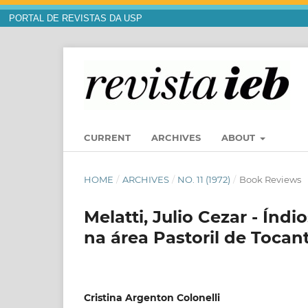
PORTAL DE REVISTAS DA USP
CURRENT
ARCHIVES
ABOUT
HOME
/
ARCHIVES
/
NO. 11 (1972)
/
Book Reviews
Melatti, Julio Cezar - Índ
na área Pastoril de Tocan
Cristina Argenton Colonelli