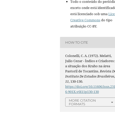
Todo o conteúdo do periódi
exceto onde está identificad
está licenciado sob uma
Lic
Creative Commons
do tipo
atribuição CC-BY.
HOW TO CITE
Colonelli, C. A. (1972). Melatti,
Julio Cezar - Índios e Criadores:
a situação dos Kraho na área
Pastoril de Tocantins.
Revista D
Instituto De Estudos Brasileiros
11
, 130-130.
https://doi.org/10.11606/issn.23
6-901X.v0i11p130-130
MORE CITATION
FORMATS