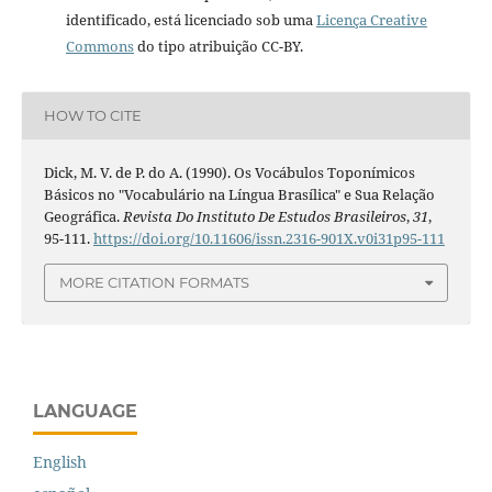
identificado, está licenciado sob uma
Licença Creative
Commons
do tipo atribuição CC-BY.
HOW TO CITE
Dick, M. V. de P. do A. (1990). Os Vocábulos Toponímicos
Básicos no "Vocabulário na Língua Brasílica" e Sua Relação
Geográfica.
Revista Do Instituto De Estudos Brasileiros
,
31
,
95-111.
https://doi.org/10.11606/issn.2316-901X.v0i31p95-111
MORE CITATION FORMATS
LANGUAGE
English