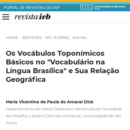
PORTAL DE REVISTAS DA USP
HOME
/
ARCHIVES
/
NO. 31 (1990)
/
Articles
Os Vocábulos Toponímicos
Básicos no "Vocabulário na
Língua Brasílica" e Sua Relação
Geográfica
Maria Vicentina de Paula do Amaral Dick
Departamento de Letras Clássicas e Vernáculas da Faculdade
de Filosofia, Letras e Ciências Humanas, Universidade de São
Paulo