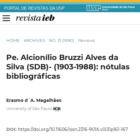
PORTAL DE REVISTAS DA USP
HOME
/
ARCHIVES
/
NO. 31 (1990)
/
Reviews
Pe. Alcionílio Bruzzi Alves da
Silva (SDB)- (1903-1988): nótulas
bibliográficas
Erasmo d´A. Magalhães
University of São Paulo
DOI:
https://doi.org/10.11606/issn.2316-901X.v0i31p161-167