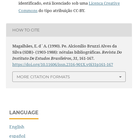
identificado, está licenciado sob uma
Licença Creative
Commons
do tipo atribuição CC-BY.
HOW TO CITE
Magalhães, E. d´A. (1990). Pe. Alcionílio Bruzzi Alves da
Silva (SDB)- (1903-1988): nótulas bibliográficas.
Revista Do
Instituto De Estudos Brasileiros
,
31
, 161-167.
https://doi.org/10.11606/issn.2316-901X.v0i31p161-167
MORE CITATION FORMATS
LANGUAGE
English
español