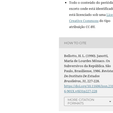
Todo o conteúdo do periódi
exceto onde está identificad
está licenciado sob uma
Lic
Creative Commons
do tipo
atribuição CC-BY.
HOW TO CITE
Bellotto, H. L. (1990). Janotti,
Maria de Lourdes Mônaco. Os
Subversivos da República. São
Paulo, Brasiliense, 1986.
Revist
Do Instituto De Estudos
Brasileiros
,
31
, 227-228.
https://doi.org/10.11606/issn.23
6-901X.v0i31p227-228
MORE CITATION
FORMATS