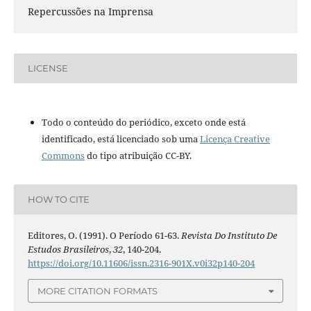
Repercussões na Imprensa
LICENSE
Todo o conteúdo do periódico, exceto onde está
identificado, está licenciado sob uma
Licença Creative
Commons
do tipo atribuição CC-BY.
HOW TO CITE
Editores, O. (1991). O Período 61-63.
Revista Do Instituto De
Estudos Brasileiros
,
32
, 140-204.
https://doi.org/10.11606/issn.2316-901X.v0i32p140-204
MORE CITATION FORMATS