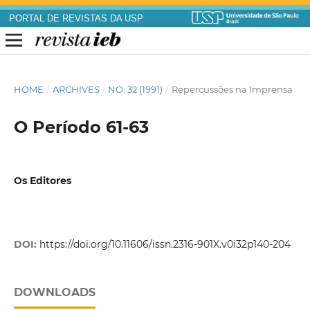
PORTAL DE REVISTAS DA USP
HOME
/
ARCHIVES
/
NO. 32 (1991)
/
Repercussões na Imprensa
O Período 61-63
Os Editores
DOI:
https://doi.org/10.11606/issn.2316-901X.v0i32p140-204
DOWNLOADS