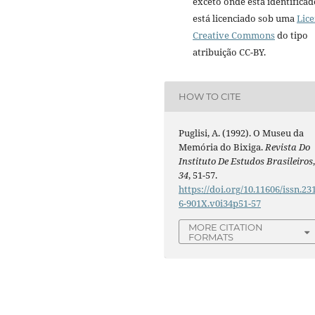
exceto onde está identificad
está licenciado sob uma
Lic
Creative Commons
do tipo
atribuição CC-BY.
HOW TO CITE
Puglisi, A. (1992). O Museu da
Memória do Bixiga.
Revista Do
Instituto De Estudos Brasileiros
34
, 51-57.
https://doi.org/10.11606/issn.23
6-901X.v0i34p51-57
MORE CITATION
FORMATS