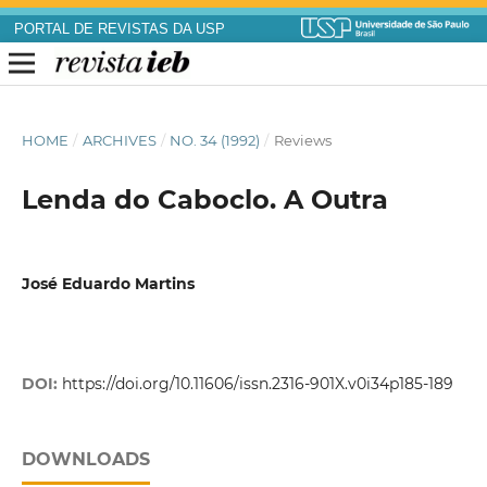
PORTAL DE REVISTAS DA USP
HOME
/
ARCHIVES
/
NO. 34 (1992)
/
Reviews
Lenda do Caboclo. A Outra
José Eduardo Martins
DOI:
https://doi.org/10.11606/issn.2316-901X.v0i34p185-189
DOWNLOADS