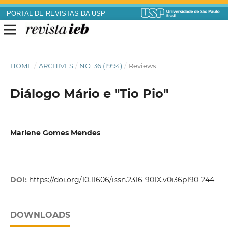
PORTAL DE REVISTAS DA USP
HOME
/
ARCHIVES
/
NO. 36 (1994)
/
Reviews
Diálogo Mário e "Tio Pio"
Marlene Gomes Mendes
DOI:
https://doi.org/10.11606/issn.2316-901X.v0i36p190-244
DOWNLOADS