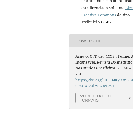
exceto onde está identificad
está licenciado sob uma
Lic
Creative Commons
do tipo
atribuição CC-BY.
HOW TO CITE
Araújo, O. T. de. (1995). Tomie, 
Incansável.
Revista Do Instituto
De Estudos Brasileiros
,
39
, 248-
251.
https://doi.org/10.11606/issn.23
6-901X.v0i39p248-251
MORE CITATION
FORMATS