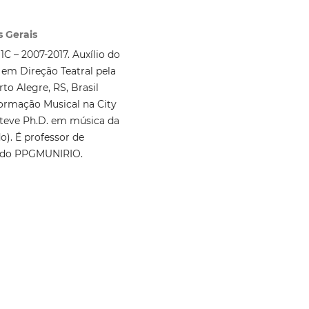
s Gerais
1C – 2007-2017. Auxílio do
 em Direção Teatral pela
to Alegre, RS, Brasil
formação Musical na City
bteve Ph.D. em música da
). É professor de
 do PPGMUNIRIO.