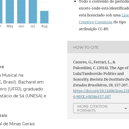
Todo o conteúdo do periódi
exceto onde está identificad
está licenciado sob uma
Lic
Creative Commons
do tipo
atribuição CC-BY.
HOW TO CITE
Caceres, G., Ferrari, L., &
rá
Palombini, C. (2014). The Age of
Lula/Tamborzão Politics and
a Musical na
Sonority.
Revista Do Instituto D
, Brasil). Bacharel em
Estudos Brasileiros
,
58
, 157-207.
eiro (UFRJ), graduado
https://doi.org/10.11606/issn.23
stácio de Sá (UNESA) e
6-901X.v0i58p157-207
MORE CITATION
FORMATS
rais
l de Minas Gerais