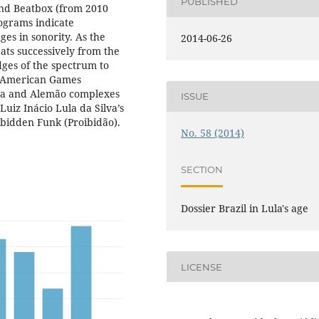
PUBLISHED
and Beatbox (from 2010
ograms indicate
es in sonority. As the
2014-06-26
ats successively from the
dges of the spectrum to
n American Games
nha and Alemão complexes
ISSUE
Luiz Inácio Lula da Silva’s
rbidden Funk (Proibidão).
No. 58 (2014)
SECTION
Dossier Brazil in Lula's age
LICENSE