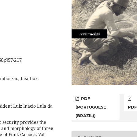
i58p157-207
tamborzão, beatbox.
PDF
sident Luiz Inácio Lula da
(PORTUGUESE
PDF
(BRAZIL))
c security provides the
t and morphology of three
e of Funk Carioca: Volt