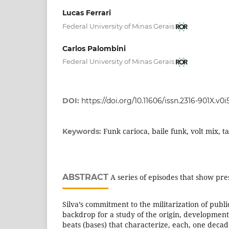
Lucas Ferrari
Federal University of Minas Gerais
Carlos Palombini
Federal University of Minas Gerais
DOI:
https://doi.org/10.11606/issn.2316-901X.v0
Funk carioca, baile funk, volt mix, 
Keywords:
ABSTRACT
A series of episodes that show pre
Silva’s commitment to the militarization of publi
backdrop for a study of the origin, developmen
beats (bases) that characterize, each, one decad