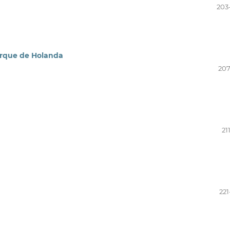
203
arque de Holanda
207
21
221