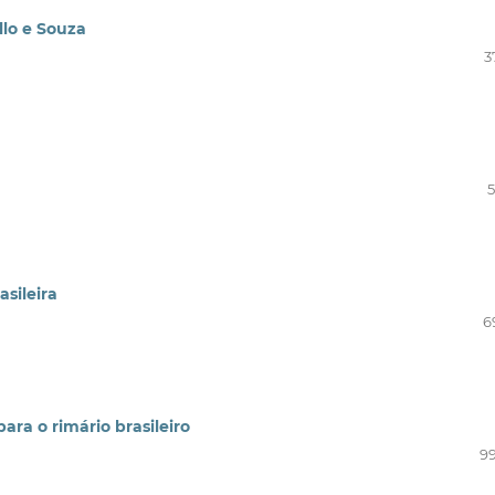
llo e Souza
3
5
sileira
6
ara o rimário brasileiro
99