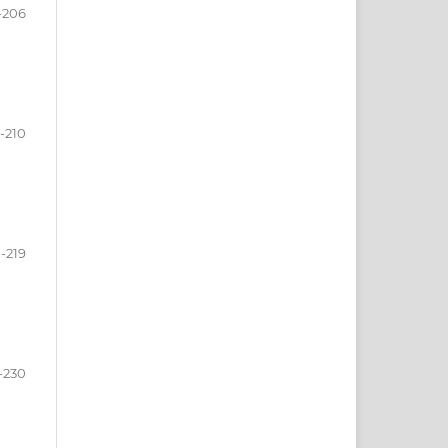
-206
-210
1-219
-230