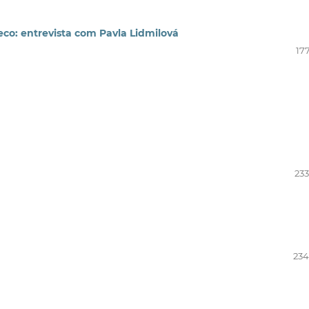
heco: entrevista com Pavla Lidmilová
17
233
234