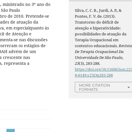
, ministrado no 3º ano do
 São Paulo
Silva, C. C. B., Jurdi, A. P., &
bro de 2010. Pretende-se
Pontes, F. V. de. (2013).
idades de atuação da
Transtorno do déficit de
iva, em especialquanto às
atenção e hiperatividade:
cit de Atenção e
possibilidades de atuação da
menta-se nas discussões
Terapia Ocupacional em
correram os estágios de
contextos educacionais.
Revist
 TDAH advém de um
De Terapia Ocupacional Da
a crescente nas
Universidade De São Paulo
,
s, representa a
23
(3), 283-288.
https://doi.org/10.11606/issn.22
8-6149.v23i3p283-288
MORE CITATION
FORMATS