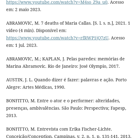
https://www.youtube.com/watch?v=M4so_Z9a_u0
. Acesso
em: 2 maio 2023.
ABRAMOVIC, M. 7 deaths of Maria Callas. [S. l. s. n.], 2021. 1
vídeo (4 min). Disponível em:
https://www.youtube.com/watch?v=rfRWP1jQ7zU
. Acesso
em: 1 jul. 2023.
ABRAMOVIC, M.; KAPLAN, J. Pelas paredes: memórias de
Marina Abramovic. Rio de Janeiro: José Olympio, 2017.
AUSTIN, J. L. Quando dizer é fazer: palavras e ação. Porto
Alegre: Artes Médicas, 1990.
BONFITTO, M. Entre o ator e o performer: alteridades,
presenças, ambivalências. São Paulo: Perspectiva; Fapesp,
2013.
BONFITTO, M. Entrevista com Erika Fischer-Lichte.
Conceição/Conception, Campinas, v. 2, n. 1, p. 131-141, 2013.