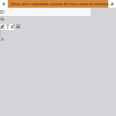
África, Arte e Liberdade: a poesia de Cruz e Sousa no contexto do Atlântico Negro